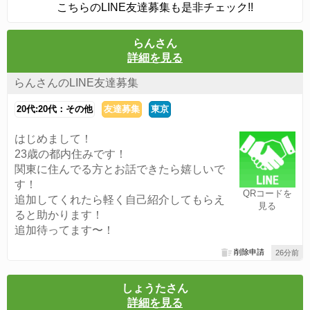
こちらのLINE友達募集も是非チェック!!
らんさん
詳細を見る
らんさんのLINE友達募集
20代:20代：その他
友達募集
東京
はじめまして！
23歳の都内住みです！
関東に住んでる方とお話できたら嬉しいで
す！
QRコードを
追加してくれたら軽く自己紹介してもらえ
見る
ると助かります！
追加待ってます〜！
削除申請
26分前
しょうたさん
詳細を見る