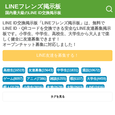
LINEフレンズ掲示板
国内最大級のLINE ID交換掲示板
LINE ID交換掲示板「LINEフレンズ掲示板」は、無料で
LINE ID・QRコードを交換できる安全なLINE友達募集掲示
板です。小学生、中学生、高校生、大学生から大人まで楽
しく健全に友達募集できます！
オープンチャット募集に対応しました！
LINE友達を募集する！
高校生(16519)
友達募集(15643)
中学生(11831)
通話(10672)
ゲーム(8097)
アニメ(7386)
雑談(6355)
暇(6107)
大学生(4459)
暇人(3179)
小学生(3016)
友達(2678)
大阪(2603)
LINE(2416)
関西(2392)
社会人(1436)
漫画(1326)
音楽(1262)
京都(1223)
タグを見る
東京(1176)
10代(1097)
学生(1089)
ひま(1005)
男子(981)
誰でも(978)
野球(875)
20代(866)
グループ(847)
茨城(827)