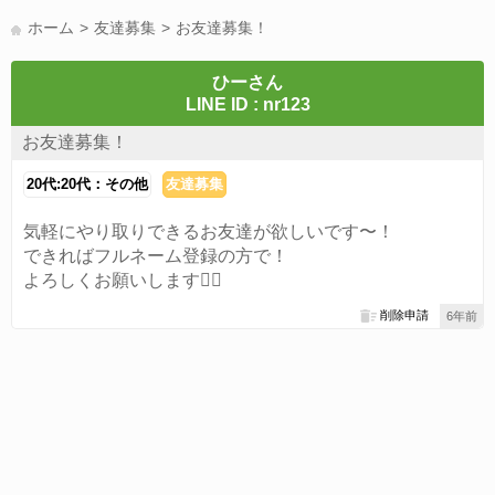
LINE友達募集(178)
スポーツ(177)
韓国(176)
雑談グル(176)
ホーム
友達募集
お友達募集！
パズドラ(172)
Switch(168)
40代(164)
趣味(163)
声優(159)
サッカー(159)
モンハン(158)
相談(155)
すべてのタグを見る
ひーさん
LINE ID : nr123
お友達募集！
20代:20代：その他
友達募集
気軽にやり取りできるお友達が欲しいです〜！
できればフルネーム登録の方で！
よろしくお願いします🙆‍♀️
削除申請
6年前