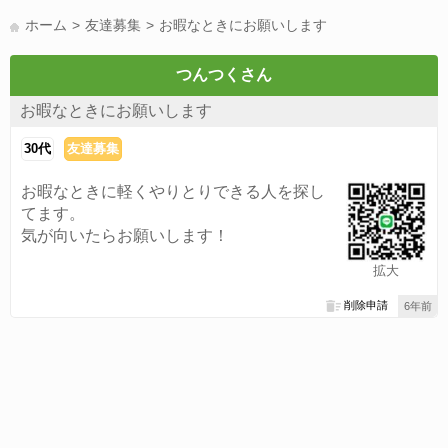
LINE友達募集(178)
スポーツ(177)
韓国(176)
雑談グル(176)
ホーム
友達募集
お暇なときにお願いします
パズドラ(172)
Switch(168)
趣味(164)
40代(164)
サッカー(160)
声優(159)
モンハン(158)
相談(155)
すべてのタグを見る
つんつくさん
お暇なときにお願いします
30代
友達募集
お暇なときに軽くやりとりできる人を探し
てます。
気が向いたらお願いします！
拡大
削除申請
6年前