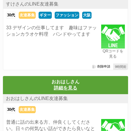
すけさんのLINE友達募集
30代
友達募集
ギター
ファッション
大阪
33 デザインの仕事してます 趣味はファッ
ションカラオケ料理 バンドやってます
QRコードを
見る
削除申請
9時間前
おおはしさん
詳細を見る
おおはしさんのLINE友達募集
30代
友達募集
普通に話の出来る方、仲良くしてくださ
い。日々の何気ない話ができたら良いなと