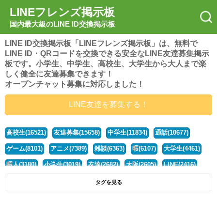
LINEフレンズ掲示板
国内最大級のLINE ID交換掲示板
LINE ID交換掲示板「LINEフレンズ掲示板」は、無料で
LINE ID・QRコードを交換できる安全なLINE友達募集掲示
板です。小学生、中学生、高校生、大学生から大人まで楽
しく健全に友達募集できます！
オープンチャット募集に対応しました！
LINE友達を募集する！
高校生(16521)
友達募集(15658)
中学生(11834)
通話(10677)
ゲーム(8101)
アニメ(7389)
雑談(6363)
暇(6107)
大学生(4461)
暇人(3180)
小学生(3019)
友達(2682)
大阪(2605)
LINE(2416)
関西(2392)
社会人(1439)
漫画(1326)
音楽(1262)
京都(1223)
タグを見る
東京(1178)
10代(1097)
学生(1090)
ひま(1006)
男子(981)
誰でも(979)
野球(875)
20代(866)
グループ(847)
茨城(827)