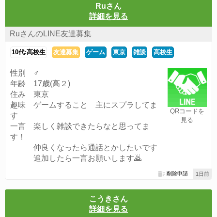
Ruさん
詳細を見る
RuさんのLINE友達募集
10代:高校生
友達募集
ゲーム
東京
雑談
高校生
性別 ♂
年齢 17歳(高２)
住み 東京
趣味 ゲームすること 主にスプラしてま
QRコードを
す
見る
一言 楽しく雑談できたらなと思ってま
す！
仲良くなったら通話とかしたいです
追加したら一言お願いします🙇
削除申請
1日前
こうきさん
詳細を見る