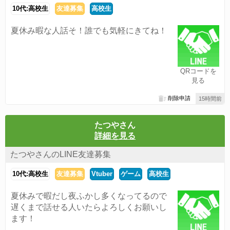
10代:高校生
友達募集
高校生
夏休み暇な人話そ！誰でも気軽にきてね！
QRコードを
見る
削除申請
15時間前
たつやさん
詳細を見る
たつやさんのLINE友達募集
10代:高校生
友達募集
Vtuber
ゲーム
高校生
夏休みで暇だし夜ふかし多くなってるので
遅くまで話せる人いたらよろしくお願いし
ます！