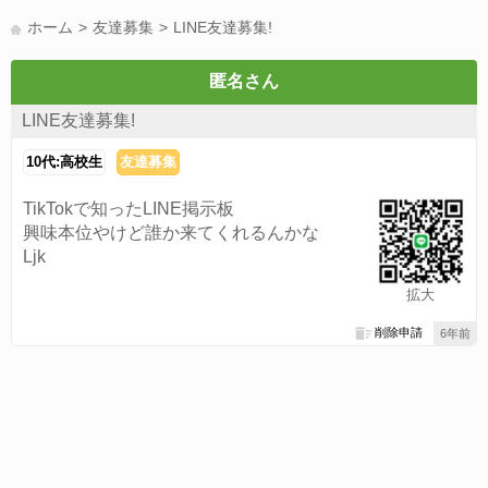
LINE友達募集(178)
スポーツ(177)
韓国(176)
雑談グル(176)
ホーム
友達募集
LINE友達募集!
パズドラ(172)
Switch(168)
40代(164)
趣味(163)
声優(159)
サッカー(159)
モンハン(158)
相談(155)
すべてのタグを見る
匿名さん
LINE友達募集!
10代:高校生
友達募集
TikTokで知ったLINE掲示板
興味本位やけど誰か来てくれるんかな
Ljk
拡大
削除申請
6年前