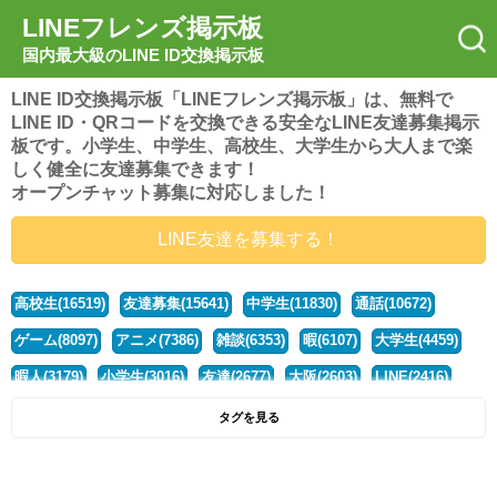
LINEフレンズ掲示板
国内最大級のLINE ID交換掲示板
LINE ID交換掲示板「LINEフレンズ掲示板」は、無料で
LINE ID・QRコードを交換できる安全なLINE友達募集掲示
板です。小学生、中学生、高校生、大学生から大人まで楽
しく健全に友達募集できます！
オープンチャット募集に対応しました！
LINE友達を募集する！
高校生(16519)
友達募集(15641)
中学生(11830)
通話(10672)
ゲーム(8097)
アニメ(7386)
雑談(6353)
暇(6107)
大学生(4459)
暇人(3179)
小学生(3016)
友達(2677)
大阪(2603)
LINE(2416)
関西(2392)
社会人(1436)
漫画(1326)
音楽(1262)
京都(1223)
タグを見る
東京(1175)
10代(1097)
学生(1089)
ひま(1005)
男子(981)
誰でも(978)
野球(875)
20代(866)
グループ(847)
茨城(827)