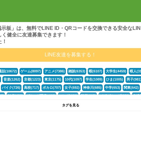
ンズ掲示板」は、無料でLINE ID・QRコードを交換できる安全な
しく健全に友達募集できます！
た！
LINE友達を募集する！
通話(10672)
ゲーム(8097)
アニメ(7386)
雑談(6353)
暇(6107)
大学生(4459)
暇人(31
音楽(1262)
京都(1223)
東京(1175)
10代(1097)
学生(1089)
ひま(1005)
男子(981
バイク(726)
高校(717)
ボカロ(707)
女子(692)
神奈川(685)
中学(653)
関東(642)
5)
30代(433)
グループ募集(412)
マンガ(401)
映画(395)
LINEグループ(388)
友達募
暇電(349)
千葉(336)
北海道(322)
フォートナイト(320)
荒野行動(319)
埼玉(318)
専
タグを見る
3(265)
JK(263)
福岡(260)
プロセカ(259)
腐女子(253)
かまちょ(246)
雑談グループ(
ps4(189)
料理(187)
アニメ好き(184)
マイクラ(181)
LINE通話(180)
LINE友達募集(1
声優(159)
サッカー(159)
モンハン(158)
相談(155)
すべてのタグを見る