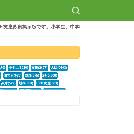
LINE友達募集掲示板です。小学生、中学
79)
小学生(3016)
友達(2677)
大阪(2603)
)
誰でも(978)
野球(875)
20代(866)
兵庫(577)
競馬(560)
LINE友達(531)
集中(382)
通話募集(381)
チャット(374)
門学生(315)
不登校(299)
電話(299)
トーク(299)
246)
イラスト(244)
カラオケ(243)
78)
スポーツ(177)
韓国(176)
雑談グル(176)