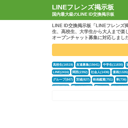
LINEフレンズ掲示板
国内最大級のLINE ID交換掲示板
LINE ID交換掲示板「LINEフレ
生、高校生、大学生から大人まで楽
オープンチャット募集に対応しまし
高校生(16519)
友達募集(15641)
中学生(11830)
LINE(2416)
関西(2392)
社会人(1436)
漫画(1326)
グループ(847)
茨城(827)
映画鑑賞(751)
車(736)
APEX(519)
暇つぶし(476)
愛知(468)
モンスト(46
男(370)
話し相手(363)
歌い手(361)
勉強(361)
ポケモン(298)
オタク(276)
話し相手募集(268)
高
中高生(226)
原神(217)
中3(206)
第五人格(200)
パズドラ(172)
Switch(168)
40代(164)
趣味(163)