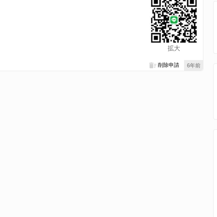
拡大
削除申請
6年前