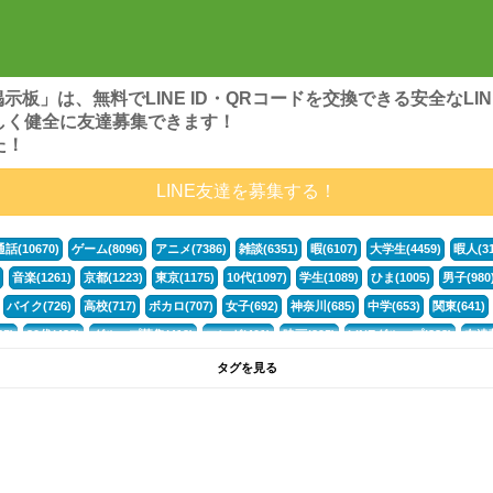
ンズ掲示板」は、無料でLINE ID・QRコードを交換できる安全な
しく健全に友達募集できます！
た！
LINE友達を募集する！
通話(10670)
ゲーム(8096)
アニメ(7386)
雑談(6351)
暇(6107)
大学生(4459)
暇人(31
音楽(1261)
京都(1223)
東京(1175)
10代(1097)
学生(1089)
ひま(1005)
男子(980
バイク(726)
高校(717)
ボカロ(707)
女子(692)
神奈川(685)
中学(653)
関東(641)
5)
30代(432)
グループ募集(412)
マンガ(401)
映画(395)
LINEグループ(388)
友達募
暇電(349)
千葉(336)
北海道(322)
フォートナイト(320)
荒野行動(319)
埼玉(318)
専
タグを見る
268)
高3(265)
JK(263)
福岡(260)
プロセカ(259)
腐女子(253)
かまちょ(246)
雑
ps4(189)
料理(187)
アニメ好き(184)
マイクラ(181)
LINE通話(180)
LINE友達募集(1
声優(159)
サッカー(159)
モンハン(158)
相談(155)
すべてのタグを見る