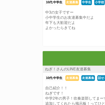
10代:中学生
友達募集
中学生
小学校
中3の女子ですー
小中学生のお友達募集中だよ
年下も大歓迎だよ
よかったらきてね
ねぎ！さんのLINE友達募集
10代:中学生
友達募集
友達募集
話せ
自己紹介！！
ねぎです！
中学2年の男子！吹奏楽部してまー
追加してくれたら掲示板！ってひ