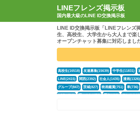
LINEフレンズ掲示板
国内最大級のLINE ID交換掲示板
LINE ID交換掲示板「LINEフレ
生、高校生、大学生から大人まで楽
オープンチャット募集に対応しまし
高校生(16518)
友達募集(15639)
中学生(11831)
LINE(2415)
関西(2392)
社会人(1435)
漫画(1326)
グループ(847)
茨城(827)
映画鑑賞(751)
車(736)
APEX(519)
暇つぶし(476)
愛知(468)
モンスト(46
男(370)
話し相手(363)
歌い手(361)
勉強(361)
電話(299)
トーク(299)
オタク(276)
話し相手募集(
中高生(226)
原神(217)
中3(206)
第五人格(200)
パズドラ(172)
Switch(168)
40代(164)
趣味(163)