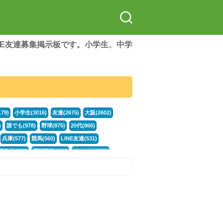
LINE友達募集掲示板です。小学生、中学
79)
小学生(3016)
友達(2675)
大阪(2602)
)
誰でも(978)
野球(875)
20代(866)
兵庫(577)
競馬(560)
LINE友達(531)
集中(382)
通話募集(381)
チャット(374)
門学生(315)
不登校(299)
ポケモン(299)
談グループ(246)
イラスト(244)
カラオケ(243)
78)
スポーツ(177)
韓国(176)
雑談グル(176)