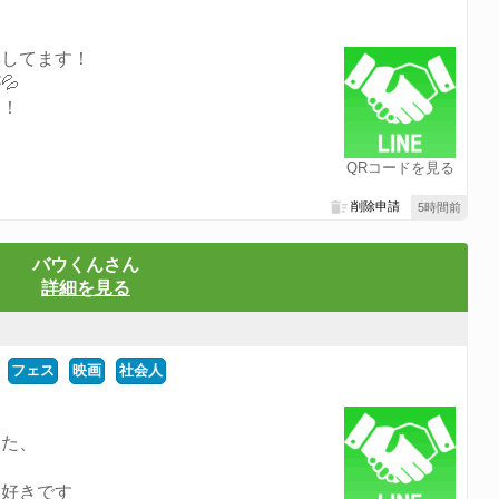
集してます！
💦
い！
QRコードを見る
削除申請
5時間前
バウくんさん
詳細を見る
フェス
映画
社会人
した、
り好きです