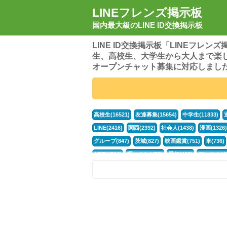
LINEフレンズ掲示板
国内最大級のLINE ID交換掲示板
LINE ID交換掲示板「LINEフレ
生、高校生、大学生から大人まで楽
オープンチャット募集に対応しまし
高校生(16521)
友達募集(15654)
中学生(11833)
LINE(2416)
関西(2392)
社会人(1438)
漫画(1326)
グループ(847)
茨城(827)
映画鑑賞(751)
車(736)
APEX(519)
暇つぶし(476)
愛知(468)
モンスト(46
男(370)
話し相手(363)
歌い手(361)
勉強(361)
ポケモン(298)
オタク(276)
話し相手募集(268)
高
中高生(226)
原神(218)
中3(206)
第五人格(200)
パズドラ(172)
Switch(168)
趣味(164)
40代(164)