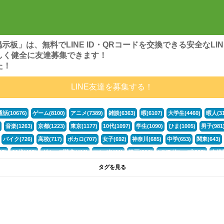
ンズ掲示板」は、無料でLINE ID・QRコードを交換できる安全な
しく健全に友達募集できます！
た！
LINE友達を募集する！
通話(10676)
ゲーム(8100)
アニメ(7389)
雑談(6363)
暇(6107)
大学生(4460)
暇人(31
音楽(1263)
京都(1223)
東京(1177)
10代(1097)
学生(1090)
ひま(1005)
男子(981
バイク(726)
高校(717)
ボカロ(707)
女子(692)
神奈川(685)
中学(653)
関東(643)
5)
30代(433)
グループ募集(412)
マンガ(401)
映画(396)
LINEグループ(388)
友達募
暇電(349)
千葉(336)
北海道(322)
フォートナイト(320)
荒野行動(319)
埼玉(318)
専
タグを見る
3(265)
JK(263)
福岡(260)
プロセカ(260)
腐女子(253)
かまちょ(246)
雑談グループ(
ps4(189)
料理(187)
アニメ好き(184)
マイクラ(181)
LINE通話(180)
LINE友達募集(1
声優(159)
サッカー(159)
モンハン(158)
相談(155)
すべてのタグを見る