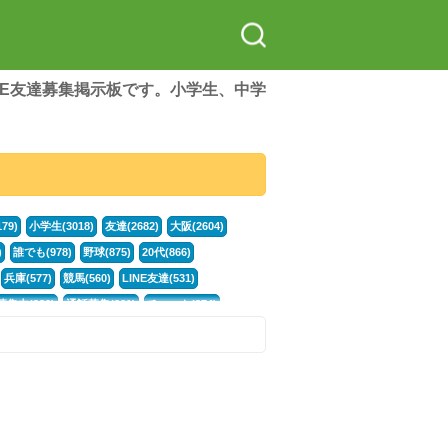
LINE友達募集掲示板です。小学生、中学
79)
小学生(3018)
友達(2682)
大阪(2604)
)
誰でも(978)
野球(875)
20代(866)
兵庫(577)
競馬(560)
LINE友達(531)
集中(382)
通話募集(381)
チャット(374)
門学生(315)
不登校(299)
電話(299)
トーク(299)
246)
イラスト(244)
カラオケ(243)
78)
スポーツ(177)
韓国(176)
雑談グル(176)