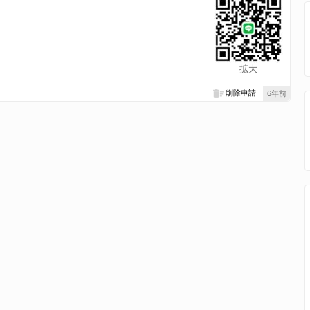
拡大
削除申請
6年前