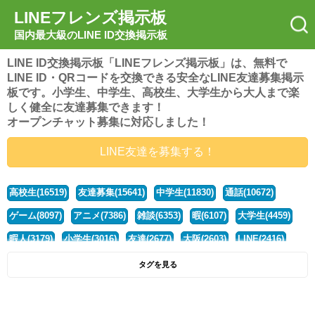
LINEフレンズ掲示板
国内最大級のLINE ID交換掲示板
LINE ID交換掲示板「LINEフレンズ掲示板」は、無料で
LINE ID・QRコードを交換できる安全なLINE友達募集掲示
板です。小学生、中学生、高校生、大学生から大人まで楽
しく健全に友達募集できます！
オープンチャット募集に対応しました！
LINE友達を募集する！
高校生(16519)
友達募集(15641)
中学生(11830)
通話(10672)
ゲーム(8097)
アニメ(7386)
雑談(6353)
暇(6107)
大学生(4459)
暇人(3179)
小学生(3016)
友達(2677)
大阪(2603)
LINE(2416)
関西(2392)
社会人(1436)
漫画(1326)
音楽(1262)
京都(1223)
タグを見る
東京(1175)
10代(1097)
学生(1089)
ひま(1005)
男子(981)
誰でも(978)
野球(875)
20代(866)
グループ(847)
茨城(827)