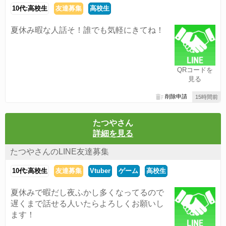
10代:高校生
友達募集
高校生
夏休み暇な人話そ！誰でも気軽にきてね！
QRコードを
見る
削除申請
15時間前
たつやさん
詳細を見る
たつやさんのLINE友達募集
10代:高校生
友達募集
Vtuber
ゲーム
高校生
夏休みで暇だし夜ふかし多くなってるので
遅くまで話せる人いたらよろしくお願いし
ます！