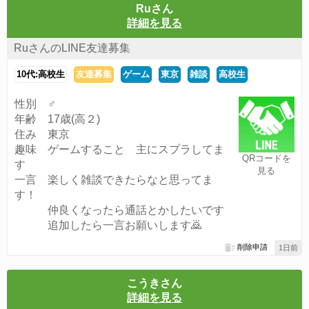
Ruさん
詳細を見る
RuさんのLINE友達募集
10代:高校生
友達募集
ゲーム
東京
雑談
高校生
性別 ♂
年齢 17歳(高２)
住み 東京
趣味 ゲームすること 主にスプラしてま
QRコードを
す
見る
一言 楽しく雑談できたらなと思ってま
す！
仲良くなったら通話とかしたいです
追加したら一言お願いします🙇
削除申請
1日前
こうきさん
詳細を見る