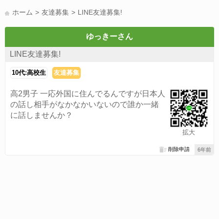
LINE友達募集(178)
スポーツ(177)
韓国(176)
雑談グル(176)
ホーム
友達募集
LINE友達募集!
パズドラ(172)
Switch(168)
40代(164)
趣味(163)
声優(159)
サッカー(159)
モンハン(158)
相談(155)
すべてのタグを見る
ゆっきーさん
LINE友達募集!
10代:高校生
友達募集
高2男子 一応外国に住んでるんですが日本人
の話し相手がなかなかいないので誰か一緒
に話しませんか？
拡大
削除申請
6年前