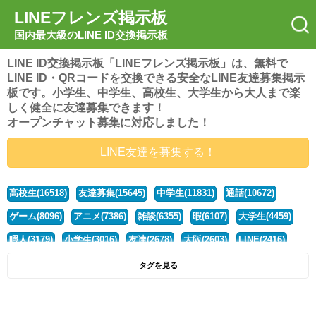
LINEフレンズ掲示板
国内最大級のLINE ID交換掲示板
LINE ID交換掲示板「LINEフレンズ掲示板」は、無料で
LINE ID・QRコードを交換できる安全なLINE友達募集掲示
板です。小学生、中学生、高校生、大学生から大人まで楽
しく健全に友達募集できます！
オープンチャット募集に対応しました！
LINE友達を募集する！
高校生(16518)
友達募集(15645)
中学生(11831)
通話(10672)
ゲーム(8096)
アニメ(7386)
雑談(6355)
暇(6107)
大学生(4459)
暇人(3179)
小学生(3016)
友達(2678)
大阪(2603)
LINE(2416)
関西(2392)
社会人(1437)
漫画(1326)
音楽(1262)
京都(1223)
タグを見る
東京(1176)
10代(1097)
学生(1089)
ひま(1005)
男子(981)
誰でも(978)
野球(875)
20代(866)
グループ(847)
茨城(827)