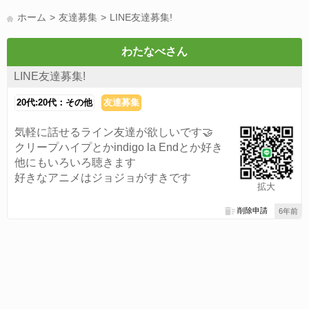
LINE友達募集(178)
スポーツ(177)
韓国(176)
雑談グル(176)
ホーム
友達募集
LINE友達募集!
パズドラ(172)
Switch(168)
40代(164)
趣味(163)
声優(159)
サッカー(159)
モンハン(158)
相談(155)
すべてのタグを見る
わたなべさん
LINE友達募集!
20代:20代：その他
友達募集
気軽に話せるライン友達が欲しいです🤝
クリープハイプとかindigo la Endとか好き
他にもいろいろ聴きます
好きなアニメはジョジョがすきです
拡大
削除申請
6年前