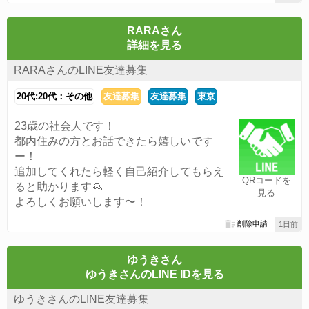
RARAさん
詳細を見る
RARAさんのLINE友達募集
20代:20代：その他
友達募集
友達募集
東京
23歳の社会人です！
都内住みの方とお話できたら嬉しいです
ー！
追加してくれたら軽く自己紹介してもらえ
QRコードを
ると助かります🙏
見る
よろしくお願いします〜！
削除申請
1日前
ゆうきさん
ゆうきさんのLINE IDを見る
ゆうきさんのLINE友達募集