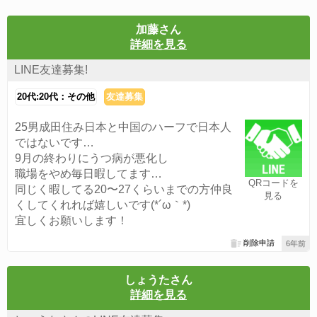
加藤さん
詳細を見る
LINE友達募集!
20代:20代：その他
友達募集
25男成田住み日本と中国のハーフで日本人
ではないです…
9月の終わりにうつ病が悪化し
職場をやめ毎日暇してます…
QRコードを
同じく暇してる20〜27くらいまでの方仲良
見る
くしてくれれば嬉しいです(*´ω｀*)
宜しくお願いします！
削除申請
6年前
しょうたさん
詳細を見る