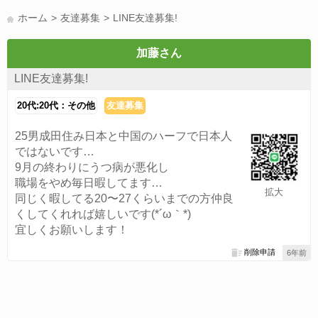
LINE友達募集(178)
スポーツ(177)
韓国(176)
雑談グル(176)
ホーム
友達募集
LINE友達募集!
パズドラ(172)
Switch(168)
40代(164)
趣味(163)
声優(159)
サッカー(159)
モンハン(158)
相談(155)
すべてのタグを見る
加藤さん
LINE友達募集!
20代:20代：その他
友達募集
25男成田住み日本と中国のハーフで日本人
ではないです…
9月の終わりにうつ病が悪化し
職場をやめ毎日暇してます…
拡大
同じく暇してる20〜27くらいまでの方仲良
くしてくれれば嬉しいです(*´ω｀*)
宜しくお願いします！
削除申請
6年前