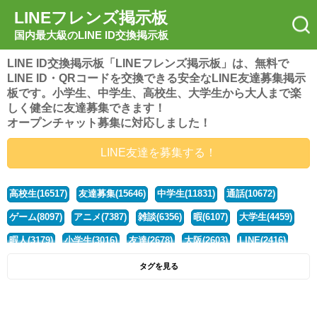
LINEフレンズ掲示板
国内最大級のLINE ID交換掲示板
LINE ID交換掲示板「LINEフレンズ掲示板」は、無料で
LINE ID・QRコードを交換できる安全なLINE友達募集掲示
板です。小学生、中学生、高校生、大学生から大人まで楽
しく健全に友達募集できます！
オープンチャット募集に対応しました！
LINE友達を募集する！
高校生(16517)
友達募集(15646)
中学生(11831)
通話(10672)
ゲーム(8097)
アニメ(7387)
雑談(6356)
暇(6107)
大学生(4459)
暇人(3179)
小学生(3016)
友達(2678)
大阪(2603)
LINE(2416)
関西(2392)
社会人(1437)
漫画(1326)
音楽(1262)
京都(1223)
タグを見る
東京(1176)
10代(1097)
学生(1089)
ひま(1005)
男子(981)
誰でも(978)
野球(875)
20代(866)
グループ(847)
茨城(827)