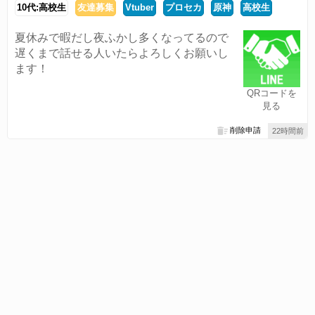
10代:高校生
友達募集
Vtuber
プロセカ
原神
高校生
夏休みで暇だし夜ふかし多くなってるので
遅くまで話せる人いたらよろしくお願いし
ます！
QRコードを
見る
削除申請
22時間前