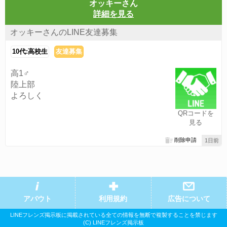
オッキーさん
詳細を見る
オッキーさんのLINE友達募集
10代:高校生
友達募集
高1♂
陸上部
よろしく
QRコードを
見る
削除申請
1日前
アバウト
利用規約
広告について
LINEフレンズ掲示板に掲載されている全ての情報を無断で複製することを禁じます
(C) LINEフレンズ掲示板