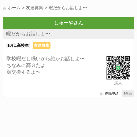
LINE友達募集(178)
スポーツ(177)
韓国(176)
雑談グル(176)
ホーム
友達募集
暇だからお話しよ〜
パズドラ(172)
Switch(168)
趣味(164)
40代(164)
声優(159)
サッカー(159)
モンハン(158)
相談(155)
すべてのタグを見る
しゅーやさん
暇だからお話しよ〜
10代:高校生
友達募集
学校暇だし眠いから誰かお話しよ〜
ちなみに高３だよ
顔交換するよ〜
拡大
削除申請
6年前