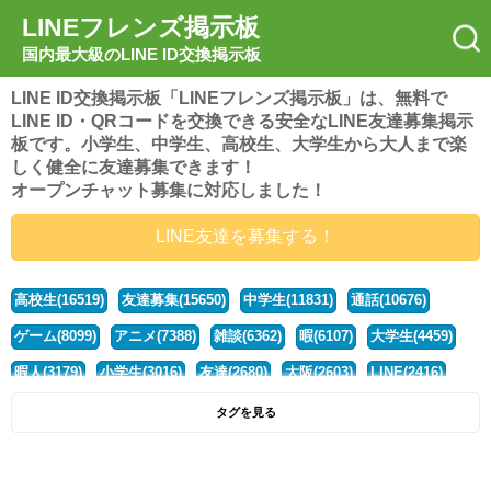
LINEフレンズ掲示板
国内最大級のLINE ID交換掲示板
LINE ID交換掲示板「LINEフレンズ掲示板」は、無料で
LINE ID・QRコードを交換できる安全なLINE友達募集掲示
板です。小学生、中学生、高校生、大学生から大人まで楽
しく健全に友達募集できます！
オープンチャット募集に対応しました！
LINE友達を募集する！
高校生(16519)
友達募集(15650)
中学生(11831)
通話(10676)
ゲーム(8099)
アニメ(7388)
雑談(6362)
暇(6107)
大学生(4459)
暇人(3179)
小学生(3016)
友達(2680)
大阪(2603)
LINE(2416)
関西(2392)
社会人(1437)
漫画(1326)
音楽(1262)
京都(1223)
タグを見る
東京(1176)
10代(1097)
学生(1090)
ひま(1005)
男子(981)
誰でも(978)
野球(875)
20代(866)
グループ(847)
茨城(827)