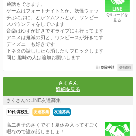
通話もできます。
ゲームはフォートナイトとか、妖怪ウォッ
QRコードを
チぷにぷに、とかツムツムとか、ワンピー
見る
スバウンティをしています
音楽はゆずが好きですライブにも行ってます
アニメは鬼滅の刃と、ワンピースが好きです
ディズニーも好きです
下ネタの話ししたら消したりブロックします
同じ 趣味の人は追加お願いします
削除申請
6時間前
さくさん
詳細を見る
さくさんのLINE友達募集
10代:高校生
友達募集
友達募集
高二男子のさくです！夏休み入ってすごく
暇なので誰か話しましょ！