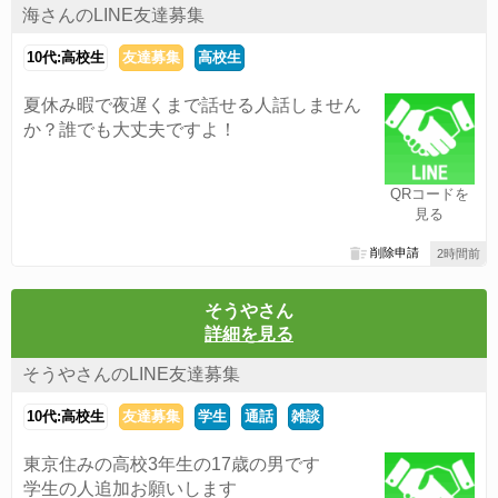
海さんのLINE友達募集
10代:高校生
友達募集
高校生
夏休み暇で夜遅くまで話せる人話しません
か？誰でも大丈夫ですよ！
QRコードを
見る
削除申請
2時間前
そうやさん
詳細を見る
そうやさんのLINE友達募集
10代:高校生
友達募集
学生
通話
雑談
東京住みの高校3年生の17歳の男です
学生の人追加お願いします