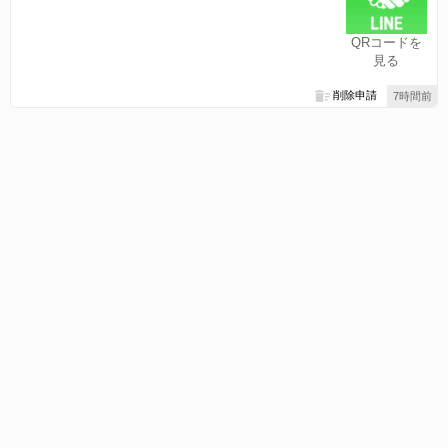
QRコードを
見る
削除申請
7時間前