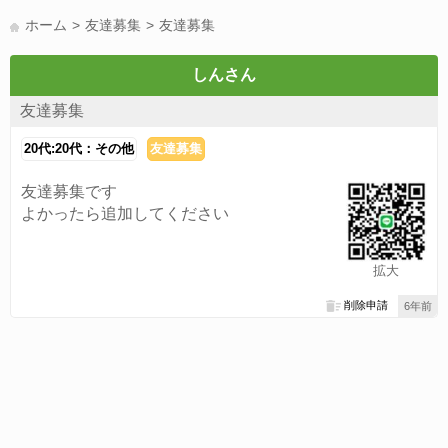
LINE友達募集(178)
スポーツ(177)
韓国(176)
雑談グル(176)
ホーム
友達募集
友達募集
パズドラ(172)
Switch(168)
趣味(164)
40代(164)
声優(159)
サッカー(159)
モンハン(158)
相談(155)
すべてのタグを見る
しんさん
友達募集
20代:20代：その他
友達募集
友達募集です
よかったら追加してください
拡大
削除申請
6年前