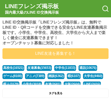
LINEフレンズ掲示板
国内最大級のLINE ID交換掲示板
LINE ID交換掲示板「LINEフレンズ掲示板」は、無料で
LINE ID・QRコードを交換できる安全なLINE友達募集掲示
板です。小学生、中学生、高校生、大学生から大人まで楽
しく健全に友達募集できます！
オープンチャット募集に対応しました！
LINE友達を募集する！
高校生(16521)
友達募集(15653)
中学生(11833)
通話(10676)
ゲーム(8100)
アニメ(7389)
雑談(6362)
暇(6107)
大学生(4460)
暇人(3179)
小学生(3018)
友達(2681)
大阪(2604)
LINE(2416)
関西(2392)
社会人(1437)
漫画(1326)
音楽(1263)
京都(1223)
タグを見る
東京(1177)
10代(1097)
学生(1090)
ひま(1005)
男子(981)
誰でも(978)
野球(875)
20代(866)
グループ(847)
茨城(827)