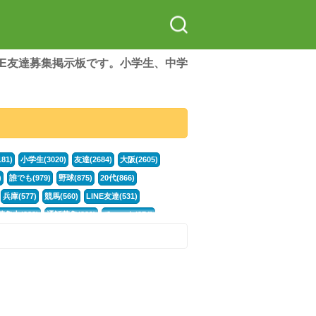
LINE友達募集掲示板です。小学生、中学
81)
小学生(3020)
友達(2684)
大阪(2605)
)
誰でも(979)
野球(875)
20代(866)
兵庫(577)
競馬(560)
LINE友達(531)
集中(382)
通話募集(381)
チャット(374)
門学生(315)
不登校(299)
電話(299)
トーク(299)
246)
カラオケ(245)
イラスト(244)
78)
スポーツ(177)
韓国(176)
雑談グル(176)