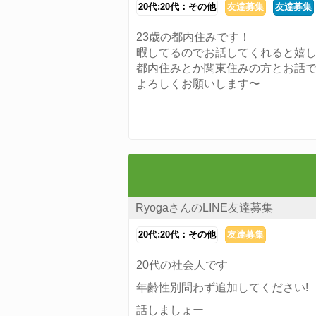
20代:20代：その他
友達募集
友達募集
23歳の都内住みです！
暇してるのでお話してくれると嬉
都内住みとか関東住みの方とお話
よろしくお願いします〜
RyogaさんのLINE友達募集
20代:20代：その他
友達募集
20代の社会人です
年齢性別問わず追加してください!
話しましょー