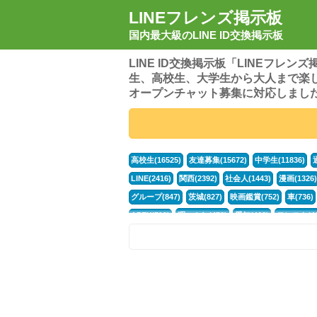
LINEフレンズ掲示板
国内最大級のLINE ID交換掲示板
LINE ID交換掲示板「LINEフレ
生、高校生、大学生から大人まで楽
オープンチャット募集に対応しまし
高校生(16525)
友達募集(15672)
中学生(11836)
LINE(2416)
関西(2392)
社会人(1443)
漫画(1326)
グループ(847)
茨城(827)
映画鑑賞(752)
車(736)
APEX(519)
暇つぶし(476)
愛知(468)
モンスト(46
男(370)
話し相手(364)
歌い手(361)
勉強(361)
ポケモン(298)
オタク(277)
話し相手募集(268)
高
中高生(226)
原神(219)
中3(206)
第五人格(200)
パズドラ(172)
Switch(168)
趣味(164)
40代(164)