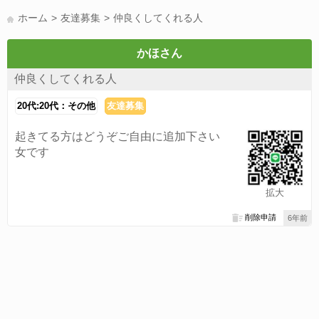
LINE友達募集(178)
スポーツ(177)
韓国(176)
雑談グル(176)
ホーム
友達募集
仲良くしてくれる人
パズドラ(172)
Switch(168)
趣味(164)
40代(164)
声優(159)
サッカー(159)
モンハン(158)
相談(155)
すべてのタグを見る
かほさん
仲良くしてくれる人
20代:20代：その他
友達募集
起きてる方はどうぞご自由に追加下さい
女です
拡大
削除申請
6年前