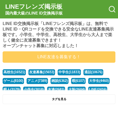
LINEフレンズ掲示板
国内最大級のLINE ID交換掲示板
LINE ID交換掲示板「LINEフレンズ掲示板」は、無料で
LINE ID・QRコードを交換できる安全なLINE友達募集掲示
板です。小学生、中学生、高校生、大学生から大人まで楽
しく健全に友達募集できます！
オープンチャット募集に対応しました！
LINE友達を募集する！
高校生(16521)
友達募集(15653)
中学生(11833)
通話(10676)
ゲーム(8100)
アニメ(7389)
雑談(6362)
暇(6107)
大学生(4460)
暇人(3179)
小学生(3018)
友達(2681)
大阪(2604)
LINE(2416)
関西(2392)
社会人(1437)
漫画(1326)
音楽(1263)
京都(1223)
タグを見る
東京(1177)
10代(1097)
学生(1090)
ひま(1005)
男子(981)
誰でも(978)
野球(875)
20代(866)
グループ(847)
茨城(827)