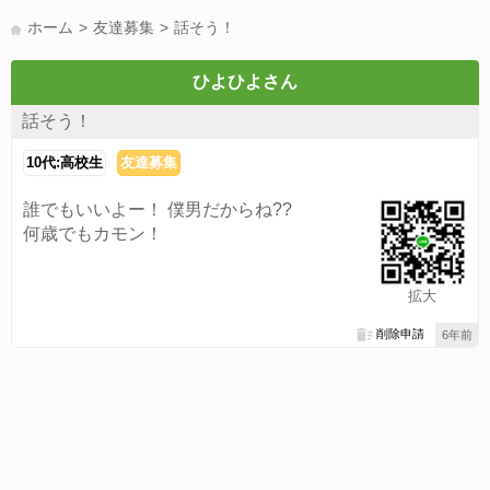
LINE通話(180)
LINE友達募集(178)
スポーツ(177)
韓国(176)
ホーム
友達募集
話そう！
雑談グル(176)
パズドラ(172)
Switch(168)
40代(164)
趣味(163)
声優(159)
サッカー(159)
モンハン(158)
相談(155)
ひよひよさん
すべてのタグを見る
話そう！
10代:高校生
友達募集
誰でもいいよー！ 僕男だからね??
何歳でもカモン！
拡大
削除申請
6年前