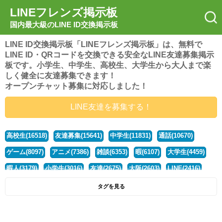
LINEフレンズ掲示板
国内最大級のLINE ID交換掲示板
LINE ID交換掲示板「LINEフレンズ掲示板」は、無料で
LINE ID・QRコードを交換できる安全なLINE友達募集掲示
板です。小学生、中学生、高校生、大学生から大人まで楽
しく健全に友達募集できます！
オープンチャット募集に対応しました！
LINE友達を募集する！
高校生(16518)
友達募集(15641)
中学生(11831)
通話(10670)
ゲーム(8097)
アニメ(7386)
雑談(6353)
暇(6107)
大学生(4459)
暇人(3179)
小学生(3016)
友達(2675)
大阪(2603)
LINE(2416)
関西(2392)
社会人(1436)
漫画(1326)
音楽(1262)
京都(1223)
タグを見る
東京(1175)
10代(1097)
学生(1089)
ひま(1005)
男子(980)
誰でも(978)
野球(875)
20代(866)
グループ(847)
茨城(827)