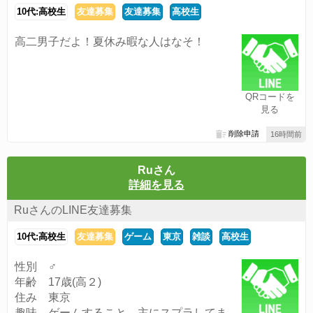
10代:高校生
友達募集
友達募集
高校生
高二男子だよ！夏休み暇な人はなそ！
QRコードを
見る
削除申請
16時間前
Ruさん
詳細を見る
RuさんのLINE友達募集
10代:高校生
友達募集
ゲーム
東京
雑談
高校生
性別 ♂
年齢 17歳(高２)
住み 東京
趣味 ゲームすること 主にスプラしてま