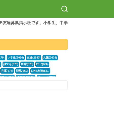
LINE友達募集掲示板です。小学生、中学
79)
小学生(3016)
友達(2680)
大阪(2603)
)
誰でも(978)
野球(875)
20代(866)
兵庫(577)
競馬(560)
LINE友達(531)
集中(382)
通話募集(381)
チャット(374)
門学生(315)
不登校(299)
電話(299)
トーク(299)
246)
イラスト(244)
カラオケ(243)
78)
スポーツ(177)
韓国(176)
雑談グル(176)