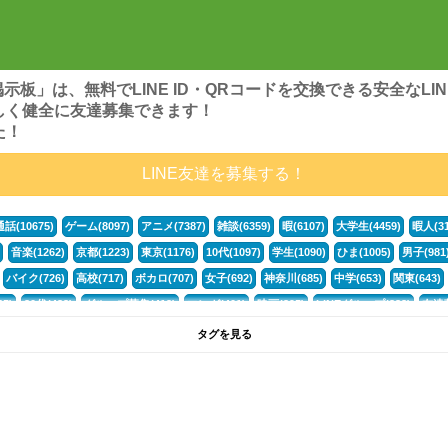
ンズ掲示板」は、無料でLINE ID・QRコードを交換できる安全な
しく健全に友達募集できます！
た！
LINE友達を募集する！
通話(10675)
ゲーム(8097)
アニメ(7387)
雑談(6359)
暇(6107)
大学生(4459)
暇人(31
音楽(1262)
京都(1223)
東京(1176)
10代(1097)
学生(1090)
ひま(1005)
男子(981
バイク(726)
高校(717)
ボカロ(707)
女子(692)
神奈川(685)
中学(653)
関東(643)
5)
30代(433)
グループ募集(412)
マンガ(401)
映画(395)
LINEグループ(388)
友達募
暇電(349)
千葉(336)
北海道(322)
フォートナイト(320)
荒野行動(319)
埼玉(318)
専
タグを見る
3(265)
JK(263)
福岡(260)
プロセカ(260)
腐女子(253)
かまちょ(246)
雑談グループ(
ps4(189)
料理(187)
アニメ好き(184)
マイクラ(181)
LINE通話(180)
LINE友達募集(1
声優(159)
サッカー(159)
モンハン(158)
相談(155)
すべてのタグを見る