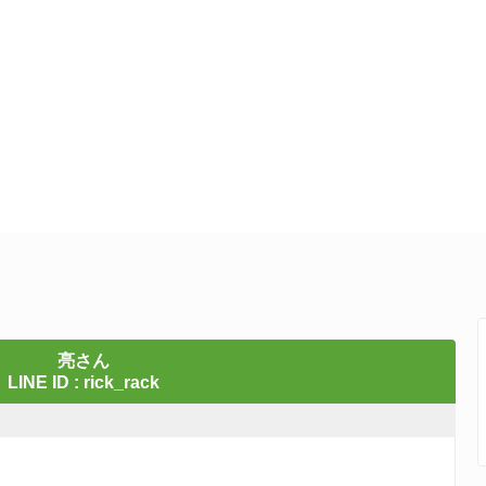
亮さん
LINE ID : rick_rack