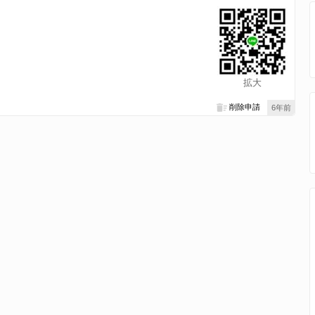
拡大
削除申請
6年前