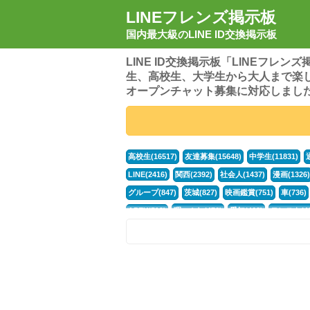
LINEフレンズ掲示板
国内最大級のLINE ID交換掲示板
LINE ID交換掲示板「LINEフレ
生、高校生、大学生から大人まで楽
オープンチャット募集に対応しまし
高校生(16517)
友達募集(15648)
中学生(11831)
LINE(2416)
関西(2392)
社会人(1437)
漫画(1326)
グループ(847)
茨城(827)
映画鑑賞(751)
車(736)
APEX(519)
暇つぶし(476)
愛知(468)
モンスト(46
男(370)
話し相手(363)
歌い手(361)
勉強(361)
ポケモン(298)
オタク(276)
話し相手募集(268)
高
中高生(226)
原神(218)
中3(206)
第五人格(200)
パズドラ(172)
Switch(168)
趣味(164)
40代(164)