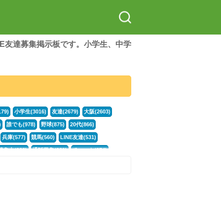
LINE友達募集掲示板です。小学生、中学
79)
小学生(3016)
友達(2679)
大阪(2603)
)
誰でも(978)
野球(875)
20代(866)
兵庫(577)
競馬(560)
LINE友達(531)
集中(382)
通話募集(381)
チャット(374)
門学生(315)
不登校(299)
電話(299)
トーク(299)
246)
イラスト(244)
カラオケ(243)
78)
スポーツ(177)
韓国(176)
雑談グル(176)