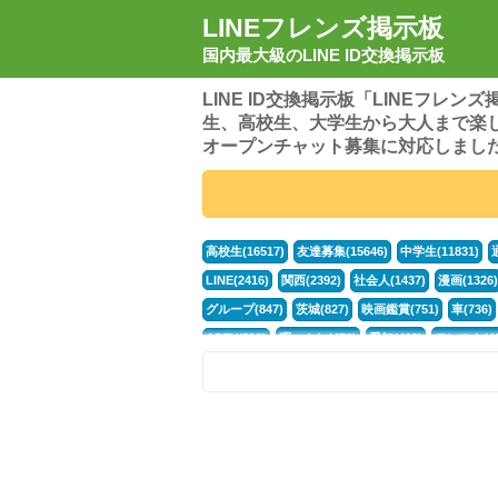
LINEフレンズ掲示板
国内最大級のLINE ID交換掲示板
LINE ID交換掲示板「LINEフレ
生、高校生、大学生から大人まで楽
オープンチャット募集に対応しまし
高校生(16517)
友達募集(15646)
中学生(11831)
LINE(2416)
関西(2392)
社会人(1437)
漫画(1326)
グループ(847)
茨城(827)
映画鑑賞(751)
車(736)
APEX(519)
暇つぶし(476)
愛知(468)
モンスト(46
男(370)
話し相手(363)
歌い手(361)
勉強(361)
ポケモン(298)
オタク(276)
話し相手募集(268)
高
中高生(226)
原神(218)
中3(206)
第五人格(200)
パズドラ(172)
Switch(168)
趣味(164)
40代(164)