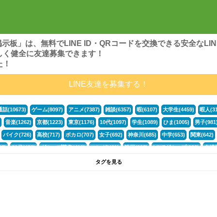
ンズ掲示板」は、無料でLINE ID・QRコードを交換できる安全な
しく健全に友達募集できます！
た！
LINE友達を募集する！
通話(10673)
ゲーム(8097)
アニメ(7387)
雑談(6357)
暇(6107)
大学生(4459)
暇人(31
音楽(1262)
京都(1223)
東京(1176)
10代(1097)
学生(1089)
ひま(1005)
男子(981
バイク(726)
高校(717)
ボカロ(707)
女子(692)
神奈川(685)
中学(653)
関東(642)
5)
30代(433)
グループ募集(412)
マンガ(401)
映画(395)
LINEグループ(388)
友達募
暇電(349)
千葉(336)
北海道(322)
フォートナイト(320)
荒野行動(319)
埼玉(318)
専
タグを見る
3(265)
JK(263)
福岡(260)
プロセカ(260)
腐女子(253)
かまちょ(246)
雑談グループ(
ps4(189)
料理(187)
アニメ好き(184)
マイクラ(181)
LINE通話(180)
LINE友達募集(1
声優(159)
サッカー(159)
モンハン(158)
相談(155)
すべてのタグを見る