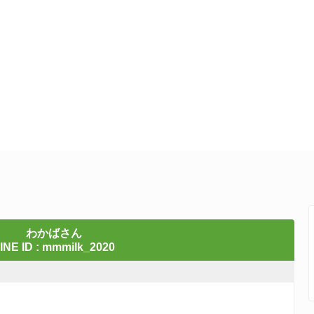
わかばさん
INE ID : mmmilk_2020