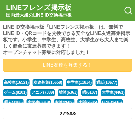
LINEフレンズ掲示板
国内最大級のLINE ID交換掲示板
LINE ID交換掲示板「LINEフレンズ掲示板」は、無料で
LINE ID・QRコードを交換できる安全なLINE友達募集掲示
板です。小学生、中学生、高校生、大学生から大人まで楽
しく健全に友達募集できます！
オープンチャット募集に対応しました！
LINE友達を募集する！
高校生(16521)
友達募集(15658)
中学生(11834)
通話(10677)
ゲーム(8101)
アニメ(7389)
雑談(6363)
暇(6107)
大学生(4461)
暇人(3180)
小学生(3019)
友達(2682)
大阪(2605)
LINE(2416)
関西(2392)
社会人(1439)
漫画(1326)
音楽(1262)
京都(1223)
タグを見る
東京(1178)
10代(1097)
学生(1090)
ひま(1006)
男子(981)
誰でも(979)
野球(875)
20代(866)
グループ(847)
茨城(827)