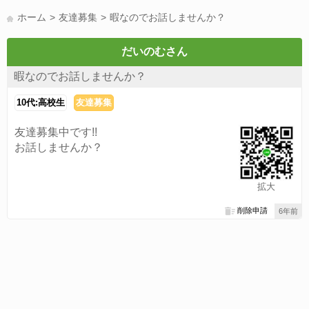
LINE友達募集(178)
スポーツ(177)
韓国(176)
雑談グル(176)
ホーム
友達募集
暇なのでお話しませんか？
パズドラ(172)
Switch(168)
趣味(164)
40代(164)
サッカー(160)
声優(159)
モンハン(158)
相談(155)
すべてのタグを見る
だいのむさん
暇なのでお話しませんか？
10代:高校生
友達募集
友達募集中です!!
お話しませんか？
拡大
削除申請
6年前