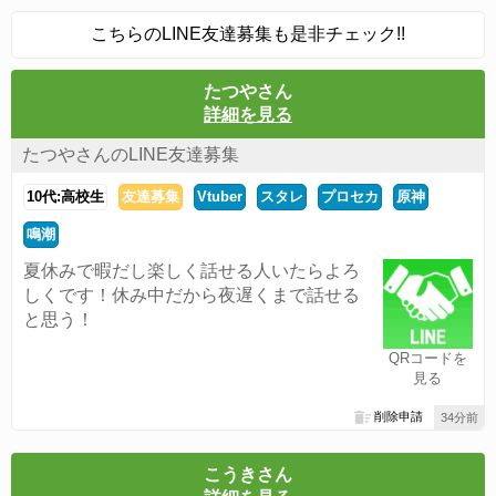
こちらのLINE友達募集も是非チェック!!
たつやさん
詳細を見る
たつやさんのLINE友達募集
10代:高校生
友達募集
Vtuber
スタレ
プロセカ
原神
鳴潮
夏休みで暇だし楽しく話せる人いたらよろ
しくです！休み中だから夜遅くまで話せる
と思う！
QRコードを
見る
削除申請
34分前
こうきさん