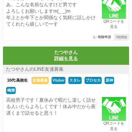
あ、こんな名前なんすけど男です
よろしくお願いしますm(_ _)m
年上とか年下とか関係なく気軽に話しかけ
QRコードを
てくれたら嬉しいでーす
見る
削除申請
7時間前
たつやさん
詳細を見る
たつやさんのLINE友達募集
10代:高校生
友達募集
Vtuber
スタレ
プロセカ
原神
鳴潮
高校男子です！夏休みで暇だし楽しく話せ
る人いたらよろしくです！休み中だから夜
遅くまで話せると思う！
QRコードを
見る