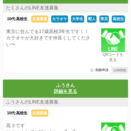
たくさんのLINE友達募集
10代:高校生
友達募集
カラオケ
大学生
暇人
東京
高校生
東京に住んでる17歳高校3年生です！！
カラオケが大好きです仲良くしてくださ
い〜
QRコードを
見る
削除申請
11時間前
ふうさん
詳細を見る
ふうさんのLINE友達募集
10代:高校生
友達募集
高３です