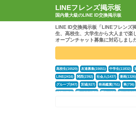
LINEフレンズ掲示板
国内最大級のLINE ID交換掲示板
LINE ID交換掲示板「LINEフレ
生、高校生、大学生から大人まで楽
オープンチャット募集に対応しまし
高校生(16520)
友達募集(15651)
中学生(11832)
LINE(2416)
関西(2392)
社会人(1437)
漫画(1326)
グループ(847)
茨城(827)
映画鑑賞(751)
車(736)
APEX(519)
暇つぶし(476)
愛知(468)
モンスト(46
男(370)
話し相手(363)
歌い手(361)
勉強(361)
ポケモン(298)
オタク(276)
話し相手募集(268)
高
中高生(226)
原神(218)
中3(206)
第五人格(200)
パズドラ(172)
Switch(168)
趣味(164)
40代(164)