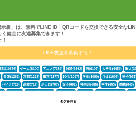
ンズ掲示板」は、無料でLINE ID・QRコードを交換できる安全な
しく健全に友達募集できます！
た！
LINE友達を募集する！
通話(10676)
ゲーム(8100)
アニメ(7389)
雑談(6362)
暇(6107)
大学生(4459)
暇人(31
音楽(1262)
京都(1223)
東京(1177)
10代(1097)
学生(1090)
ひま(1005)
男子(981
バイク(726)
高校(717)
ボカロ(707)
女子(692)
神奈川(685)
中学(653)
関東(643)
5)
30代(433)
グループ募集(412)
マンガ(401)
映画(395)
LINEグループ(388)
友達募
暇電(349)
千葉(336)
北海道(322)
フォートナイト(320)
荒野行動(319)
埼玉(318)
専
タグを見る
3(265)
JK(263)
福岡(260)
プロセカ(260)
腐女子(253)
かまちょ(246)
雑談グループ(
ps4(189)
料理(187)
アニメ好き(184)
マイクラ(181)
LINE通話(180)
LINE友達募集(1
声優(159)
サッカー(159)
モンハン(158)
相談(155)
すべてのタグを見る