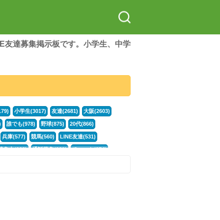
LINE友達募集掲示板です。小学生、中学
79)
小学生(3017)
友達(2681)
大阪(2603)
)
誰でも(978)
野球(875)
20代(866)
兵庫(577)
競馬(560)
LINE友達(531)
集中(382)
通話募集(381)
チャット(374)
門学生(315)
不登校(299)
電話(299)
トーク(299)
246)
イラスト(244)
カラオケ(243)
78)
スポーツ(177)
韓国(176)
雑談グル(176)