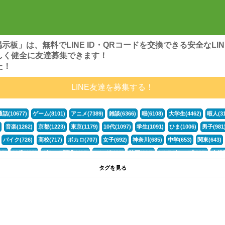
ンズ掲示板」は、無料でLINE ID・QRコードを交換できる安全な
しく健全に友達募集できます！
た！
LINE友達を募集する！
通話(10677)
ゲーム(8101)
アニメ(7389)
雑談(6366)
暇(6108)
大学生(4462)
暇人(31
音楽(1262)
京都(1223)
東京(1179)
10代(1097)
学生(1091)
ひま(1006)
男子(981
バイク(726)
高校(717)
ボカロ(707)
女子(692)
神奈川(685)
中学(653)
関東(643)
5)
30代(433)
グループ募集(412)
マンガ(401)
映画(396)
LINEグループ(388)
友達募
暇電(349)
千葉(336)
北海道(322)
フォートナイト(320)
荒野行動(319)
埼玉(318)
専
タグを見る
3(265)
JK(263)
プロセカ(261)
福岡(260)
腐女子(253)
かまちょ(246)
雑談グループ(
ps4(189)
料理(187)
アニメ好き(184)
マイクラ(181)
LINE通話(180)
LINE友達募集(1
サッカー(160)
声優(159)
モンハン(158)
相談(155)
すべてのタグを見る