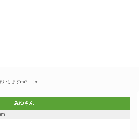
しますm(*_ _)m
みゆさん
)m