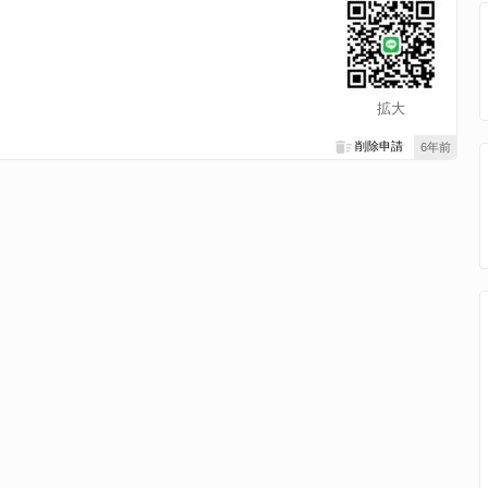
！
拡大
削除申請
6年前