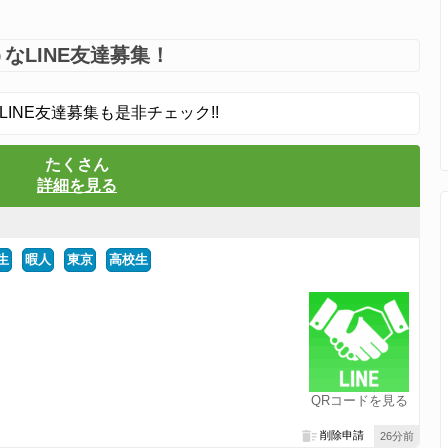
なLINE友達募集！
LINE友達募集も是非チェック!!
たくさん
詳細を見る
生
暇人
東京
高校生
QRコードを見る
削除申請
26分前