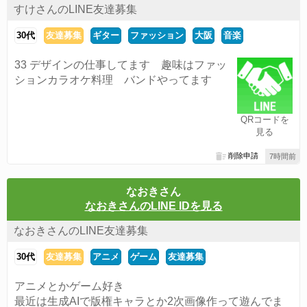
すけさんのLINE友達募集
30代
友達募集
ギター
ファッション
大阪
音楽
33 デザインの仕事してます 趣味はファッ
ションカラオケ料理 バンドやってます
QRコードを
見る
削除申請
7時間前
なおきさん
なおきさんのLINE IDを見る
なおきさんのLINE友達募集
30代
友達募集
アニメ
ゲーム
友達募集
アニメとかゲーム好き
最近は生成AIで版権キャラとか2次画像作って遊んでま