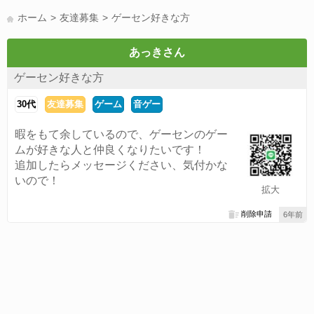
LINE友達募集(178)
スポーツ(177)
韓国(176)
雑談グル(176)
ホーム
友達募集
ゲーセン好きな方
パズドラ(172)
Switch(168)
趣味(164)
40代(164)
声優(159)
サッカー(159)
モンハン(158)
相談(155)
すべてのタグを見る
あっきさん
ゲーセン好きな方
30代
友達募集
ゲーム
音ゲー
暇をもて余しているので、ゲーセンのゲー
ムが好きな人と仲良くなりたいです！
追加したらメッセージください、気付かな
いので！
拡大
削除申請
6年前