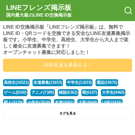
LINEフレンズ掲示板
国内最大級のLINE ID交換掲示板
LINE ID交換掲示板「LINEフレンズ掲示板」は、無料で
LINE ID・QRコードを交換できる安全なLINE友達募集掲示
板です。小学生、中学生、高校生、大学生から大人まで楽
しく健全に友達募集できます！
オープンチャット募集に対応しました！
LINE友達を募集する！
高校生(16521)
友達募集(15653)
中学生(11833)
通話(10676)
ゲーム(8100)
アニメ(7389)
雑談(6362)
暇(6107)
大学生(4460)
暇人(3179)
小学生(3018)
友達(2681)
大阪(2604)
LINE(2416)
関西(2392)
社会人(1437)
漫画(1326)
音楽(1263)
京都(1223)
タグを見る
東京(1177)
10代(1097)
学生(1090)
ひま(1005)
男子(981)
誰でも(978)
野球(875)
20代(866)
グループ(847)
茨城(827)