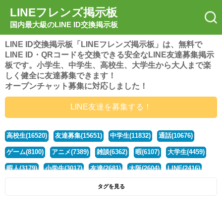
LINEフレンズ掲示板
国内最大級のLINE ID交換掲示板
LINE ID交換掲示板「LINEフレンズ掲示板」は、無料で
LINE ID・QRコードを交換できる安全なLINE友達募集掲示
板です。小学生、中学生、高校生、大学生から大人まで楽
しく健全に友達募集できます！
オープンチャット募集に対応しました！
LINE友達を募集する！
高校生(16520)
友達募集(15651)
中学生(11832)
通話(10676)
ゲーム(8100)
アニメ(7389)
雑談(6362)
暇(6107)
大学生(4459)
暇人(3179)
小学生(3017)
友達(2681)
大阪(2604)
LINE(2416)
関西(2392)
社会人(1437)
漫画(1326)
音楽(1263)
京都(1223)
タグを見る
東京(1177)
10代(1097)
学生(1090)
ひま(1005)
男子(981)
誰でも(978)
野球(875)
20代(866)
グループ(847)
茨城(827)