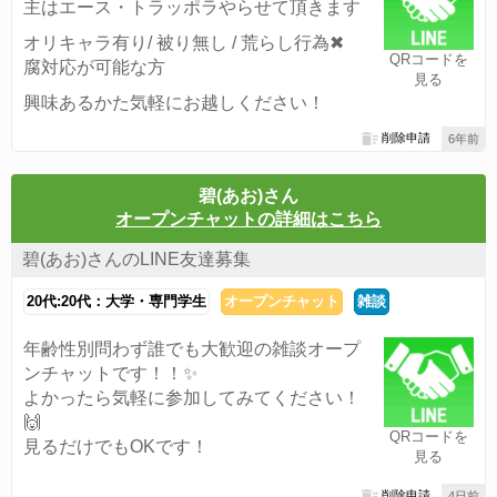
主はエース・トラッポラやらせて頂きます
オリキャラ有り/ 被り無し / 荒らし行為✖
QRコードを
腐対応が可能な方
見る
興味あるかた気軽にお越しください！
削除申請
6年前
碧(あお)さん
オープンチャットの詳細はこちら
碧(あお)さんのLINE友達募集
20代:20代：大学・専門学生
オープンチャット
雑談
年齢性別問わず誰でも大歓迎の雑談オープ
ンチャットです！！✨
よかったら気軽に参加してみてください！
🙌
QRコードを
見るだけでもOKです！
見る
削除申請
4日前