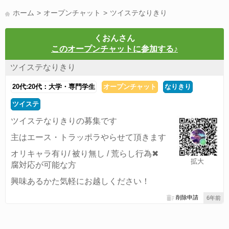
LINE友達募集(178)
スポーツ(177)
韓国(176)
雑談グル(176)
ホーム
オープンチャット
ツイステなりきり
パズドラ(172)
Switch(168)
趣味(164)
40代(164)
声優(159)
サッカー(159)
モンハン(158)
相談(155)
すべてのタグを見る
くおんさん
このオープンチャットに参加する♪
ツイステなりきり
20代:20代：大学・専門学生
オープンチャット
なりきり
ツイステ
ツイステなりきりの募集です
主はエース・トラッポラやらせて頂きます
オリキャラ有り/ 被り無し / 荒らし行為✖
拡大
腐対応が可能な方
興味あるかた気軽にお越しください！
削除申請
6年前