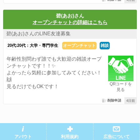
碧(あお)さん
オープンチャットの詳細はこちら
碧(あお)さんのLINE友達募集
20代:20代：大学・専門学生
オープンチャット
雑談
年齢性別問わず誰でも大歓迎の雑談オープ
ンチャットです！！✨
よかったら気軽に参加してみてください！
🙌
QRコードを
見るだけでもOKです！
見る
削除申請
4日前
アバウト
利用規約
広告について