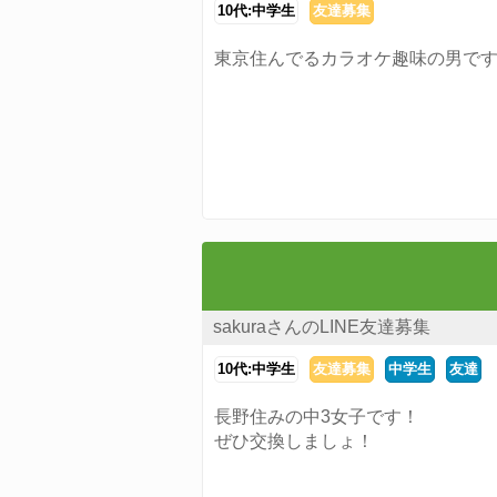
10代:中学生
友達募集
東京住んでるカラオケ趣味の男で
sakuraさんのLINE友達募集
10代:中学生
友達募集
中学生
友達
長野住みの中3女子です！
ぜひ交換しましょ！