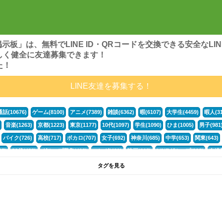
ンズ掲示板」は、無料でLINE ID・QRコードを交換できる安全な
しく健全に友達募集できます！
た！
LINE友達を募集する！
通話(10676)
ゲーム(8100)
アニメ(7389)
雑談(6362)
暇(6107)
大学生(4459)
暇人(31
音楽(1263)
京都(1223)
東京(1177)
10代(1097)
学生(1090)
ひま(1005)
男子(981
バイク(726)
高校(717)
ボカロ(707)
女子(692)
神奈川(685)
中学(653)
関東(643)
5)
30代(433)
グループ募集(412)
マンガ(401)
映画(395)
LINEグループ(388)
友達募
暇電(349)
千葉(336)
北海道(322)
フォートナイト(320)
荒野行動(319)
埼玉(318)
専
タグを見る
3(265)
JK(263)
福岡(260)
プロセカ(260)
腐女子(253)
かまちょ(246)
雑談グループ(
ps4(189)
料理(187)
アニメ好き(184)
マイクラ(181)
LINE通話(180)
LINE友達募集(1
声優(159)
サッカー(159)
モンハン(158)
相談(155)
すべてのタグを見る