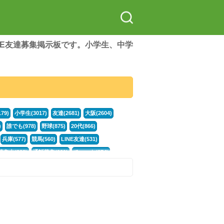
LINE友達募集掲示板です。小学生、中学
79)
小学生(3017)
友達(2681)
大阪(2604)
)
誰でも(978)
野球(875)
20代(866)
兵庫(577)
競馬(560)
LINE友達(531)
集中(382)
通話募集(381)
チャット(374)
門学生(315)
不登校(299)
電話(299)
トーク(299)
246)
イラスト(244)
カラオケ(243)
78)
スポーツ(177)
韓国(176)
雑談グル(176)