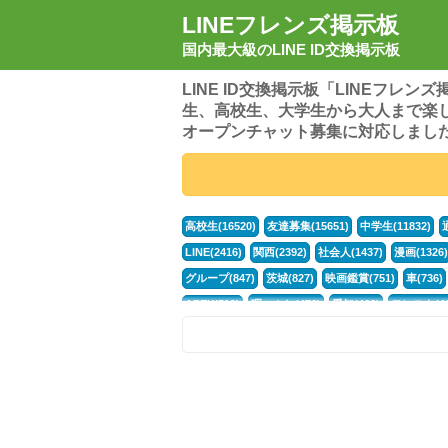
LINEフレンズ掲示板
国内最大級のLINE ID交換掲示板
LINE ID交換掲示板「LINEフレ
生、高校生、大学生から大人まで楽
オープンチャット募集に対応しまし
高校生(16520)
友達募集(15651)
中学生(11832)
LINE(2416)
関西(2392)
社会人(1437)
漫画(1326)
グループ(847)
茨城(827)
映画鑑賞(751)
車(736)
APEX(519)
暇つぶし(476)
愛知(468)
モンスト(46
男(370)
話し相手(363)
歌い手(361)
勉強(361)
ポケモン(298)
オタク(276)
話し相手募集(268)
高
中高生(226)
原神(218)
中3(206)
第五人格(200)
パズドラ(172)
Switch(168)
趣味(164)
40代(164)