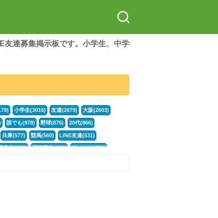
LINE友達募集掲示板です。小学生、中学
79)
小学生(3016)
友達(2679)
大阪(2603)
)
誰でも(978)
野球(875)
20代(866)
兵庫(577)
競馬(560)
LINE友達(531)
集中(382)
通話募集(381)
チャット(374)
門学生(315)
不登校(299)
電話(299)
トーク(299)
246)
イラスト(244)
カラオケ(243)
78)
スポーツ(177)
韓国(176)
雑談グル(176)