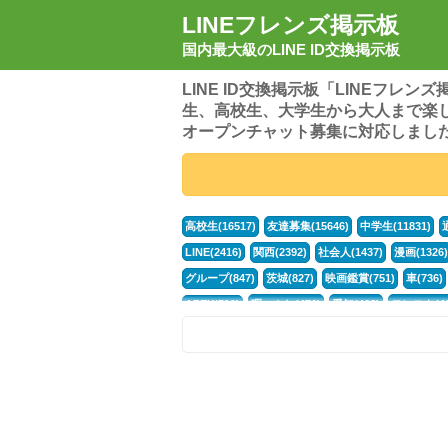
LINEフレンズ掲示板
国内最大級のLINE ID交換掲示板
LINE ID交換掲示板「LINEフレ
生、高校生、大学生から大人まで楽
オープンチャット募集に対応しまし
高校生(16517)
友達募集(15646)
中学生(11831)
LINE(2416)
関西(2392)
社会人(1437)
漫画(1326)
グループ(847)
茨城(827)
映画鑑賞(751)
車(736)
APEX(519)
暇つぶし(476)
愛知(468)
モンスト(46
男(370)
話し相手(363)
歌い手(361)
勉強(361)
ポケモン(298)
オタク(276)
話し相手募集(268)
高
中高生(226)
原神(218)
中3(206)
第五人格(200)
パズドラ(172)
Switch(168)
趣味(164)
40代(164)