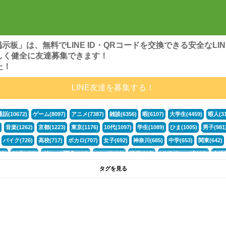
ンズ掲示板」は、無料でLINE ID・QRコードを交換できる安全な
しく健全に友達募集できます！
た！
LINE友達を募集する！
通話(10672)
ゲーム(8097)
アニメ(7387)
雑談(6356)
暇(6107)
大学生(4459)
暇人(31
音楽(1262)
京都(1223)
東京(1176)
10代(1097)
学生(1089)
ひま(1005)
男子(981
バイク(726)
高校(717)
ボカロ(707)
女子(692)
神奈川(685)
中学(653)
関東(642)
5)
30代(433)
グループ募集(412)
マンガ(401)
映画(395)
LINEグループ(388)
友達募
暇電(349)
千葉(336)
北海道(322)
フォートナイト(320)
荒野行動(319)
埼玉(318)
専
タグを見る
3(265)
JK(263)
福岡(260)
プロセカ(260)
腐女子(253)
かまちょ(246)
雑談グループ(
ps4(189)
料理(187)
アニメ好き(184)
マイクラ(181)
LINE通話(180)
LINE友達募集(1
声優(159)
サッカー(159)
モンハン(158)
相談(155)
すべてのタグを見る