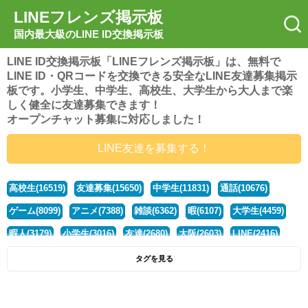
LINEフレンズ掲示板
国内最大級のLINE ID交換掲示板
LINE ID交換掲示板「LINEフレンズ掲示板」は、無料で
LINE ID・QRコードを交換できる安全なLINE友達募集掲示
板です。小学生、中学生、高校生、大学生から大人まで楽
しく健全に友達募集できます！
オープンチャット募集に対応しました！
LINE友達を募集する！
高校生(16519)
友達募集(15650)
中学生(11831)
通話(10676)
ゲーム(8099)
アニメ(7388)
雑談(6362)
暇(6107)
大学生(4459)
暇人(3179)
小学生(3016)
友達(2680)
大阪(2603)
LINE(2416)
関西(2392)
社会人(1437)
漫画(1326)
音楽(1262)
京都(1223)
タグを見る
東京(1176)
10代(1097)
学生(1090)
ひま(1005)
男子(981)
誰でも(978)
野球(875)
20代(866)
グループ(847)
茨城(827)