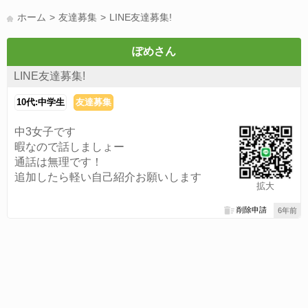
LINE友達募集(178)
スポーツ(177)
韓国(176)
雑談グル(176)
ホーム
友達募集
LINE友達募集!
パズドラ(172)
Switch(168)
趣味(164)
40代(164)
声優(159)
サッカー(159)
モンハン(158)
相談(155)
すべてのタグを見る
ぽめさん
LINE友達募集!
10代:中学生
友達募集
中3女子です
暇なので話しましょー
通話は無理です！
追加したら軽い自己紹介お願いします
拡大
削除申請
6年前