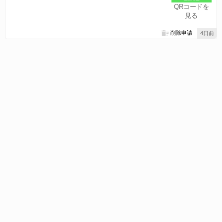
QRコードを
見る
削除申請
4日前