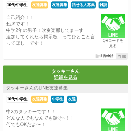
10代:中学生
友達募集
友達募集
話せる人募集
雑談
自己紹介！！
ねぎです！
中学2年の男子！吹奏楽部してまーす！
追加してくれたら掲示板！ってひとこと言
QRコードを
ってほしーです！
見る
削除申請
2日前
タッキーさん
詳細を見る
タッキーさんのLINE友達募集
10代:中学生
友達募集
中学生
友達
中2のタッキーです！！
どんな人でもなんでも話そ~！！
何でもOKだよ〜！！