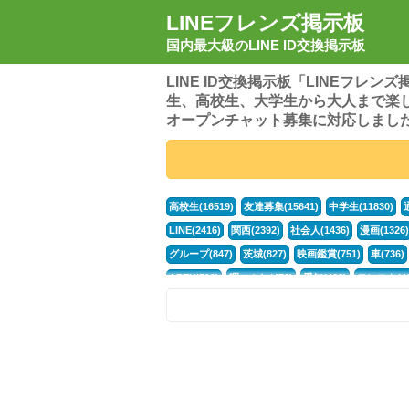
LINEフレンズ掲示板
国内最大級のLINE ID交換掲示板
LINE ID交換掲示板「LINEフレ
生、高校生、大学生から大人まで楽
オープンチャット募集に対応しまし
高校生(16519)
友達募集(15641)
中学生(11830)
LINE(2416)
関西(2392)
社会人(1436)
漫画(1326)
グループ(847)
茨城(827)
映画鑑賞(751)
車(736)
APEX(519)
暇つぶし(476)
愛知(468)
モンスト(46
男(370)
話し相手(363)
歌い手(361)
勉強(361)
ポケモン(298)
オタク(276)
話し相手募集(268)
高
中高生(226)
原神(217)
中3(206)
第五人格(200)
パズドラ(172)
Switch(168)
40代(164)
趣味(163)