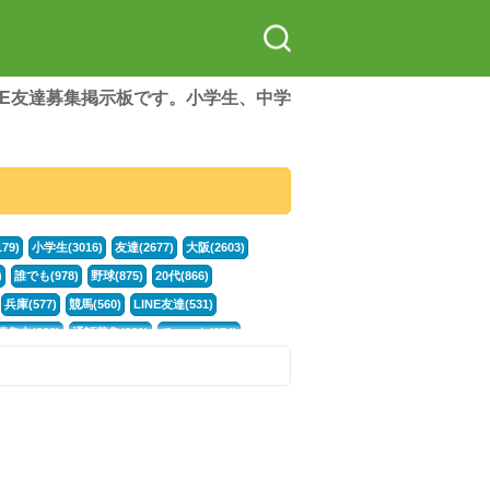
LINE友達募集掲示板です。小学生、中学
79)
小学生(3016)
友達(2677)
大阪(2603)
)
誰でも(978)
野球(875)
20代(866)
兵庫(577)
競馬(560)
LINE友達(531)
集中(382)
通話募集(381)
チャット(374)
門学生(315)
不登校(299)
電話(299)
トーク(299)
246)
イラスト(244)
カラオケ(243)
78)
スポーツ(177)
韓国(176)
雑談グル(176)