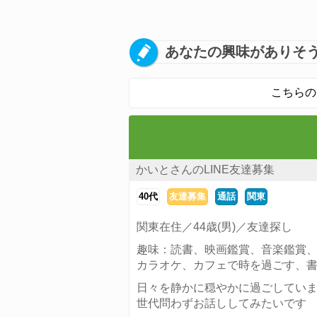
あなたの興味がありそう
こちらの
かいとさんのLINE友達募集
40代
友達募集
通話
関東
関東在住／44歳(男)／友達探し
趣味：読書、映画鑑賞、音楽鑑賞
カラオケ、カフェで時を過ごす、
日々を静かに穏やかに過ごしてい
世代問わずお話ししてみたいです