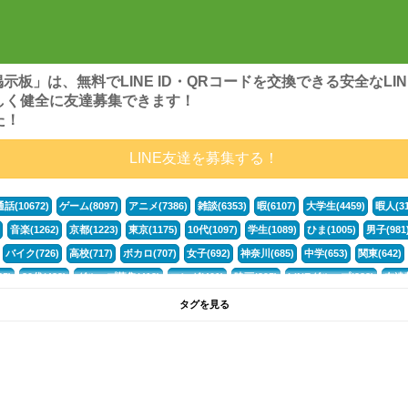
ンズ掲示板」は、無料でLINE ID・QRコードを交換できる安全な
しく健全に友達募集できます！
た！
LINE友達を募集する！
通話(10672)
ゲーム(8097)
アニメ(7386)
雑談(6353)
暇(6107)
大学生(4459)
暇人(31
音楽(1262)
京都(1223)
東京(1175)
10代(1097)
学生(1089)
ひま(1005)
男子(981
バイク(726)
高校(717)
ボカロ(707)
女子(692)
神奈川(685)
中学(653)
関東(642)
5)
30代(433)
グループ募集(412)
マンガ(401)
映画(395)
LINEグループ(388)
友達募
暇電(349)
千葉(336)
北海道(322)
フォートナイト(320)
荒野行動(319)
埼玉(318)
専
タグを見る
3(265)
JK(263)
福岡(260)
プロセカ(259)
腐女子(253)
かまちょ(246)
雑談グループ(
ps4(189)
料理(187)
アニメ好き(184)
マイクラ(181)
LINE通話(180)
LINE友達募集(1
声優(159)
サッカー(159)
モンハン(158)
相談(155)
すべてのタグを見る