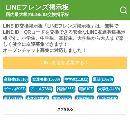
LINEフレンズ掲示板
国内最大級のLINE ID交換掲示板
LINE ID交換掲示板「LINEフレンズ掲示板」は、無料で
LINE ID・QRコードを交換できる安全なLINE友達募集掲示
板です。小学生、中学生、高校生、大学生から大人まで楽
しく健全に友達募集できます！
オープンチャット募集に対応しました！
LINE友達を募集する！
高校生(16518)
友達募集(15639)
中学生(11831)
通話(10670)
ゲーム(8097)
アニメ(7386)
雑談(6353)
暇(6107)
大学生(4459)
暇人(3179)
小学生(3016)
友達(2675)
大阪(2603)
LINE(2416)
関西(2392)
社会人(1435)
漫画(1326)
音楽(1262)
京都(1223)
タグを見る
東京(1175)
10代(1097)
学生(1089)
ひま(1005)
男子(980)
誰でも(978)
野球(875)
20代(866)
グループ(847)
茨城(827)