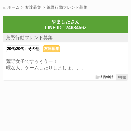
LINE通話(180)
LINE友達募集(178)
スポーツ(177)
韓国(176)
ホーム
友達募集
荒野行動フレンド募集
雑談グル(176)
パズドラ(172)
Switch(168)
40代(164)
趣味(163)
声優(159)
サッカー(159)
モンハン(158)
相談(155)
やましたさん
LINE ID : 2468456z
すべてのタグを見る
荒野行動フレンド募集
20代:20代：その他
友達募集
荒野女子ですぅぅうー！
暇な人、ゲームしたりしましょ、、、
削除申請
6年前