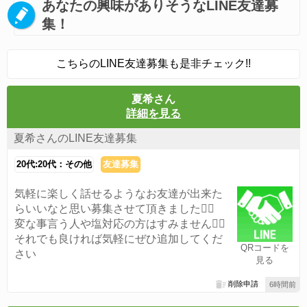
あなたの興味がありそうなLINE友達募
集！
こちらのLINE友達募集も是非チェック!!
夏希さん
詳細を見る
夏希さんのLINE友達募集
20代:20代：その他
友達募集
気軽に楽しく話せるようなお友達が出来た
らいいなと思い募集させて頂きました🙆‍♀️
変な事言う人や塩対応の方はすみません🙇‍♀️
それでも良ければ気軽にぜひ追加してくだ
QRコードを
さい
見る
削除申請
6時間前