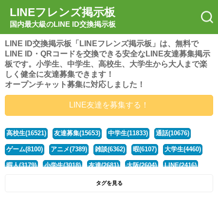
LINEフレンズ掲示板
国内最大級のLINE ID交換掲示板
LINE ID交換掲示板「LINEフレンズ掲示板」は、無料で
LINE ID・QRコードを交換できる安全なLINE友達募集掲示
板です。小学生、中学生、高校生、大学生から大人まで楽
しく健全に友達募集できます！
オープンチャット募集に対応しました！
LINE友達を募集する！
高校生(16521)
友達募集(15653)
中学生(11833)
通話(10676)
ゲーム(8100)
アニメ(7389)
雑談(6362)
暇(6107)
大学生(4460)
暇人(3179)
小学生(3018)
友達(2681)
大阪(2604)
LINE(2416)
関西(2392)
社会人(1437)
漫画(1326)
音楽(1263)
京都(1223)
タグを見る
東京(1177)
10代(1097)
学生(1090)
ひま(1005)
男子(981)
誰でも(978)
野球(875)
20代(866)
グループ(847)
茨城(827)