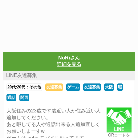
NoRiさん
詳細を見る
LINE友達募集
20代:20代：その他
友達募集
ゲーム
友達募集
大阪
暇
通話
関西
大阪住みの23歳です歳近い人か住み近い人
追加してください。
あと暇してる人や通話出来る人追加宜しく
お願いしまーすw
QRコードを
ゲームは pubg モバイルやってます