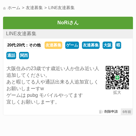
LINE友達募集(178)
スポーツ(177)
韓国(176)
雑談グル(176)
ホーム
友達募集
LINE友達募集
パズドラ(172)
Switch(168)
趣味(164)
40代(164)
声優(159)
サッカー(159)
モンハン(158)
相談(155)
すべてのタグを見る
NoRiさん
LINE友達募集
20代:20代：その他
友達募集
ゲーム
友達募集
大阪
暇
通話
関西
大阪住みの23歳です歳近い人か住み近い人
追加してください。
あと暇してる人や通話出来る人追加宜しく
お願いしまーすw
拡大
ゲームは pubg モバイルやってます
宜しくお願いしまーす。
削除申請
6年前