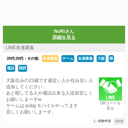
NoRiさん
詳細を見る
LINE友達募集
20代:20代：その他
友達募集
ゲーム
友達募集
大阪
暇
通話
関西
大阪住みの23歳です歳近い人か住み近い人
追加してください。
あと暇してる人や通話出来る人追加宜しく
お願いしまーすw
QRコードを
ゲームは pubg モバイルやってます
見る
宜しくお願いしまーす。
削除申請
6年前