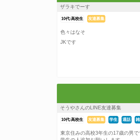
ザラキでーす
10代:高校生
友達募集
色々はなそ
JKです
そうやさんのLINE友達募集
10代:高校生
友達募集
学生
通話
雑
東京住みの高校3年生の17歳の男で
学生の人追加お願いします