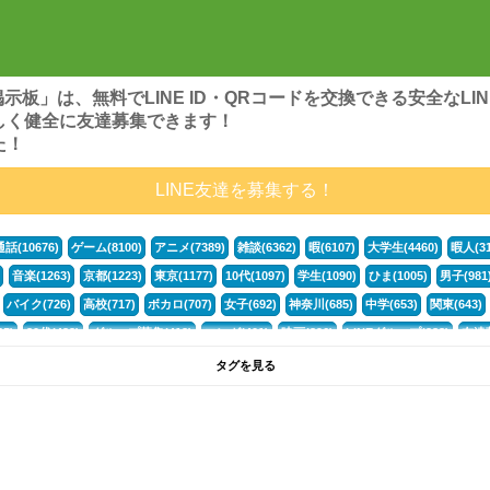
ンズ掲示板」は、無料でLINE ID・QRコードを交換できる安全な
しく健全に友達募集できます！
た！
LINE友達を募集する！
通話(10676)
ゲーム(8100)
アニメ(7389)
雑談(6362)
暇(6107)
大学生(4460)
暇人(31
音楽(1263)
京都(1223)
東京(1177)
10代(1097)
学生(1090)
ひま(1005)
男子(981
バイク(726)
高校(717)
ボカロ(707)
女子(692)
神奈川(685)
中学(653)
関東(643)
5)
30代(433)
グループ募集(412)
マンガ(401)
映画(396)
LINEグループ(388)
友達募
暇電(349)
千葉(336)
北海道(322)
フォートナイト(320)
荒野行動(319)
埼玉(318)
専
タグを見る
3(265)
JK(263)
福岡(260)
プロセカ(260)
腐女子(253)
かまちょ(246)
雑談グループ(
ps4(189)
料理(187)
アニメ好き(184)
マイクラ(181)
LINE通話(180)
LINE友達募集(1
声優(159)
サッカー(159)
モンハン(158)
相談(155)
すべてのタグを見る