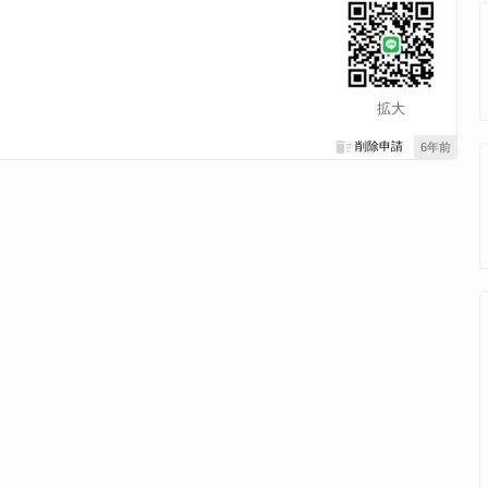
拡大
削除申請
6年前