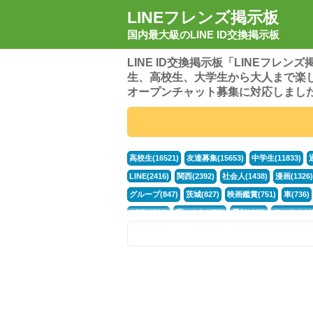
LINEフレンズ掲示板
国内最大級のLINE ID交換掲示板
LINE ID交換掲示板「LINEフレ
生、高校生、大学生から大人まで楽
オープンチャット募集に対応しまし
高校生(16521)
友達募集(15653)
中学生(11833)
LINE(2416)
関西(2392)
社会人(1438)
漫画(1326)
グループ(847)
茨城(827)
映画鑑賞(751)
車(736)
APEX(519)
暇つぶし(476)
愛知(468)
モンスト(46
男(370)
話し相手(363)
歌い手(361)
勉強(361)
ポケモン(298)
オタク(276)
話し相手募集(268)
高
中高生(226)
原神(218)
中3(206)
第五人格(200)
パズドラ(172)
Switch(168)
趣味(164)
40代(164)