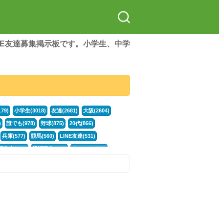
LINE友達募集掲示板です。小学生、中学
79)
小学生(3018)
友達(2681)
大阪(2604)
)
誰でも(978)
野球(875)
20代(866)
兵庫(577)
競馬(560)
LINE友達(531)
集中(382)
通話募集(381)
チャット(374)
門学生(315)
不登校(299)
電話(299)
トーク(299)
246)
イラスト(244)
カラオケ(243)
78)
スポーツ(177)
韓国(176)
雑談グル(176)