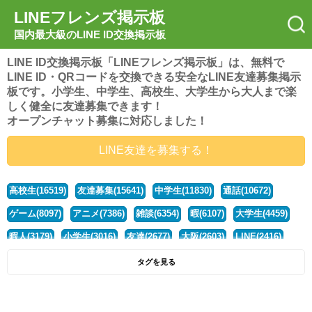
LINEフレンズ掲示板
国内最大級のLINE ID交換掲示板
LINE ID交換掲示板「LINEフレンズ掲示板」は、無料で
LINE ID・QRコードを交換できる安全なLINE友達募集掲示
板です。小学生、中学生、高校生、大学生から大人まで楽
しく健全に友達募集できます！
オープンチャット募集に対応しました！
LINE友達を募集する！
高校生(16519)
友達募集(15641)
中学生(11830)
通話(10672)
ゲーム(8097)
アニメ(7386)
雑談(6354)
暇(6107)
大学生(4459)
暇人(3179)
小学生(3016)
友達(2677)
大阪(2603)
LINE(2416)
関西(2392)
社会人(1436)
漫画(1326)
音楽(1262)
京都(1223)
タグを見る
東京(1175)
10代(1097)
学生(1089)
ひま(1005)
男子(981)
誰でも(978)
野球(875)
20代(866)
グループ(847)
茨城(827)