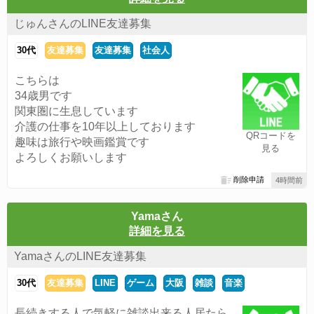
じゅんさんのLINE友達募集
30代
友達募集
友達募集
社会人
こちらは
34歳男です
関東圏に生息しています
介護の仕事を10年以上しております
QRコードを
趣味は旅行や映画鑑賞です
見る
よろしくお願いします
削除申請
4時間前
Yamaさん
詳細を見る
YamaさんのLINE友達募集
30代
友達募集
LINE
ゲーム
大阪
雑談
音楽
長続きする人で気軽に雑談出来る人居たら