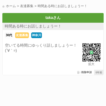
LINE友達募集(178)
スポーツ(177)
韓国(176)
雑談グル(176)
ホーム
友達募集
時間ある時にお話しましょうー！
パズドラ(172)
Switch(168)
40代(164)
趣味(163)
声優(159)
サッカー(159)
モンハン(158)
相談(155)
すべてのタグを見る
takaさん
時間ある時にお話しましょうー！
30代
友達募集
神奈川
空いてる時間にゆっくり話しましょうー！
(´∀｀=)
拡大
削除申請
6年前