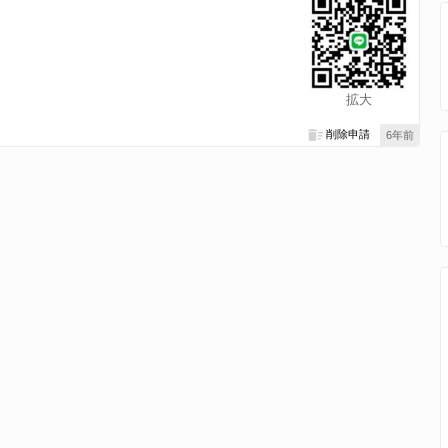
拡大
削除申請
6年前