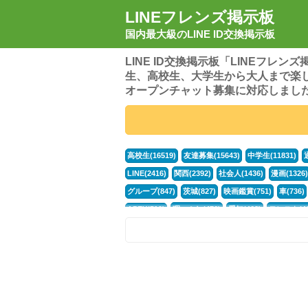
LINEフレンズ掲示板
国内最大級のLINE ID交換掲示板
LINE ID交換掲示板「LINEフレ
生、高校生、大学生から大人まで楽
オープンチャット募集に対応しまし
高校生(16519)
友達募集(15643)
中学生(11831)
LINE(2416)
関西(2392)
社会人(1436)
漫画(1326)
グループ(847)
茨城(827)
映画鑑賞(751)
車(736)
APEX(519)
暇つぶし(476)
愛知(468)
モンスト(46
男(370)
話し相手(363)
歌い手(361)
勉強(361)
ポケモン(298)
オタク(276)
話し相手募集(268)
高
中高生(226)
原神(217)
中3(206)
第五人格(200)
パズドラ(172)
Switch(168)
40代(164)
趣味(163)