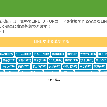
ンズ掲示板」は、無料でLINE ID・QRコードを交換できる安全な
しく健全に友達募集できます！
た！
LINE友達を募集する！
通話(10672)
ゲーム(8097)
アニメ(7386)
雑談(6356)
暇(6107)
大学生(4460)
暇人(31
音楽(1262)
京都(1223)
東京(1176)
10代(1097)
学生(1089)
ひま(1005)
男子(981
バイク(726)
高校(717)
ボカロ(707)
女子(692)
神奈川(685)
中学(653)
関東(642)
5)
30代(433)
グループ募集(412)
マンガ(401)
映画(395)
LINEグループ(388)
友達募
暇電(349)
千葉(336)
北海道(322)
フォートナイト(320)
荒野行動(319)
埼玉(318)
専
タグを見る
3(265)
JK(263)
福岡(260)
プロセカ(259)
腐女子(253)
かまちょ(246)
雑談グループ(
ps4(189)
料理(187)
アニメ好き(184)
マイクラ(181)
LINE通話(180)
LINE友達募集(1
声優(159)
サッカー(159)
モンハン(158)
相談(155)
すべてのタグを見る