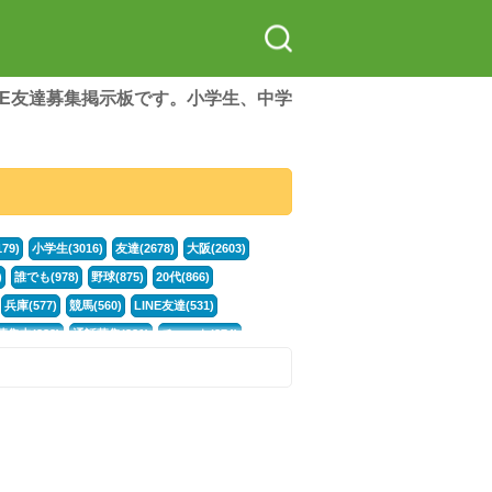
LINE友達募集掲示板です。小学生、中学
79)
小学生(3016)
友達(2678)
大阪(2603)
)
誰でも(978)
野球(875)
20代(866)
兵庫(577)
競馬(560)
LINE友達(531)
集中(382)
通話募集(381)
チャット(374)
門学生(315)
不登校(299)
電話(299)
トーク(299)
246)
イラスト(244)
カラオケ(243)
78)
スポーツ(177)
韓国(176)
雑談グル(176)