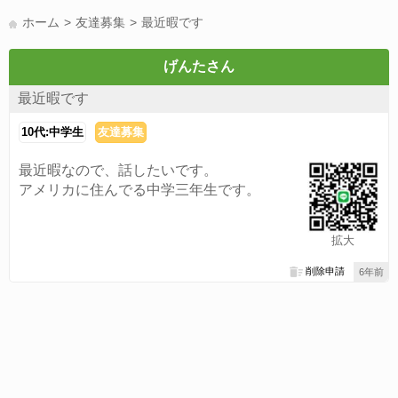
LINE友達募集(178)
スポーツ(177)
韓国(176)
雑談グル(176)
ホーム
友達募集
最近暇です
パズドラ(172)
Switch(168)
趣味(164)
40代(164)
声優(159)
サッカー(159)
モンハン(158)
相談(155)
すべてのタグを見る
げんたさん
最近暇です
10代:中学生
友達募集
最近暇なので、話したいです。
アメリカに住んでる中学三年生です。
拡大
削除申請
6年前