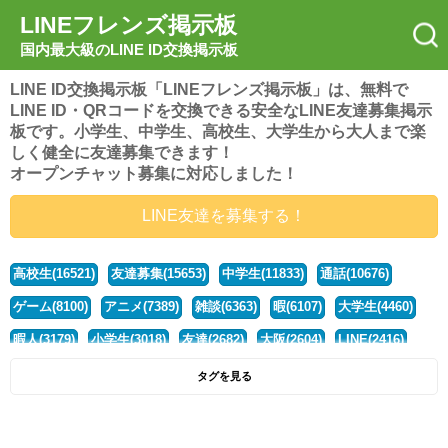
LINEフレンズ掲示板
国内最大級のLINE ID交換掲示板
LINE ID交換掲示板「LINEフレンズ掲示板」は、無料で
LINE ID・QRコードを交換できる安全なLINE友達募集掲示
板です。小学生、中学生、高校生、大学生から大人まで楽
しく健全に友達募集できます！
オープンチャット募集に対応しました！
LINE友達を募集する！
高校生(16521)
友達募集(15653)
中学生(11833)
通話(10676)
ゲーム(8100)
アニメ(7389)
雑談(6363)
暇(6107)
大学生(4460)
暇人(3179)
小学生(3018)
友達(2682)
大阪(2604)
LINE(2416)
関西(2392)
社会人(1438)
漫画(1326)
音楽(1263)
京都(1223)
タグを見る
東京(1177)
10代(1097)
学生(1090)
ひま(1005)
男子(981)
誰でも(978)
野球(875)
20代(866)
グループ(847)
茨城(827)