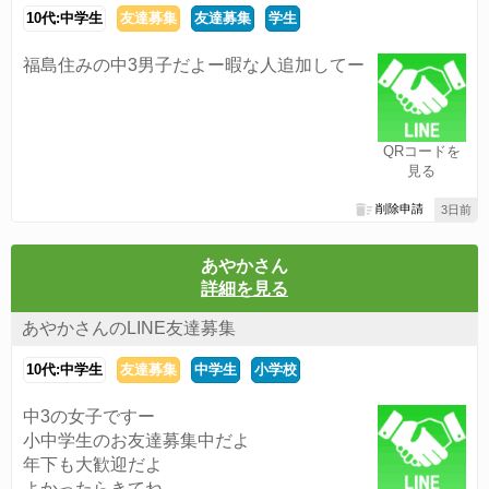
10代:中学生
友達募集
友達募集
学生
福島住みの中3男子だよー暇な人追加してー
QRコードを
見る
削除申請
3日前
あやかさん
詳細を見る
あやかさんのLINE友達募集
10代:中学生
友達募集
中学生
小学校
中3の女子ですー
小中学生のお友達募集中だよ
年下も大歓迎だよ
よかったらきてね