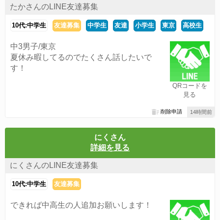
たかさんのLINE友達募集
10代:中学生
友達募集
中学生
友達
小学生
東京
高校生
中3男子/東京
夏休み暇してるのでたくさん話したいで
す！
QRコードを
見る
削除申請
14時間前
にくさん
詳細を見る
にくさんのLINE友達募集
10代:中学生
友達募集
できれば中高生の人追加お願いします！