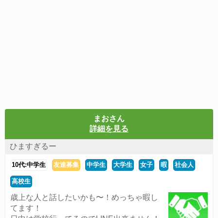
まおさん
詳細を見る
ひますぎるー
10代:中学生
友達募集
中学生
大学生
女子
暇
社会人
高校生
歳上な人と話したいかも〜！めっちゃ暇し
てます！