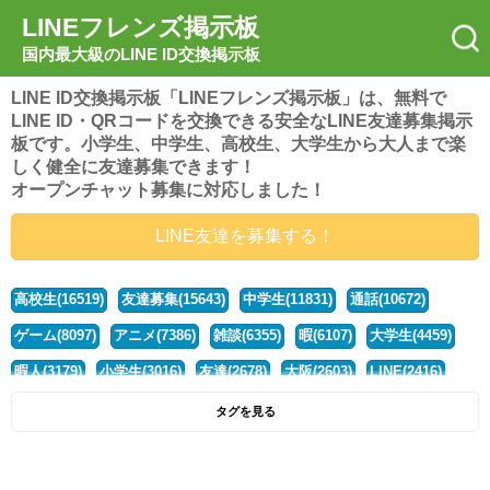
LINEフレンズ掲示板
国内最大級のLINE ID交換掲示板
LINE ID交換掲示板「LINEフレンズ掲示板」は、無料で
LINE ID・QRコードを交換できる安全なLINE友達募集掲示
板です。小学生、中学生、高校生、大学生から大人まで楽
しく健全に友達募集できます！
オープンチャット募集に対応しました！
LINE友達を募集する！
高校生(16519)
友達募集(15643)
中学生(11831)
通話(10672)
ゲーム(8097)
アニメ(7386)
雑談(6355)
暇(6107)
大学生(4459)
暇人(3179)
小学生(3016)
友達(2678)
大阪(2603)
LINE(2416)
関西(2392)
社会人(1436)
漫画(1326)
音楽(1262)
京都(1223)
タグを見る
東京(1176)
10代(1097)
学生(1089)
ひま(1005)
男子(981)
誰でも(978)
野球(875)
20代(866)
グループ(847)
茨城(827)