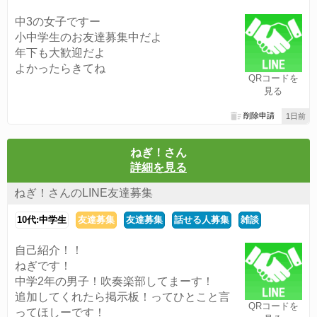
中3の女子ですー
小中学生のお友達募集中だよ
年下も大歓迎だよ
よかったらきてね
QRコードを
見る
削除申請
1日前
ねぎ！さん
詳細を見る
ねぎ！さんのLINE友達募集
10代:中学生
友達募集
友達募集
話せる人募集
雑談
自己紹介！！
ねぎです！
中学2年の男子！吹奏楽部してまーす！
追加してくれたら掲示板！ってひとこと言
QRコードを
ってほしーです！