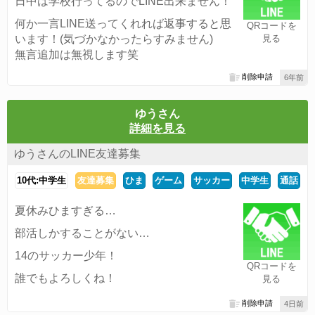
日中は学校行ってるのでLINE出来ません！
何か一言LINE送ってくれれば返事すると思
QRコードを
います！(気づかなかったらすみません)
見る
無言追加は無視します笑
削除申請
6年前
ゆうさん
詳細を見る
ゆうさんのLINE友達募集
10代:中学生
友達募集
ひま
ゲーム
サッカー
中学生
通話
夏休みひますぎる…
部活しかすることがない…
14のサッカー少年！
QRコードを
誰でもよろしくね！
見る
削除申請
4日前