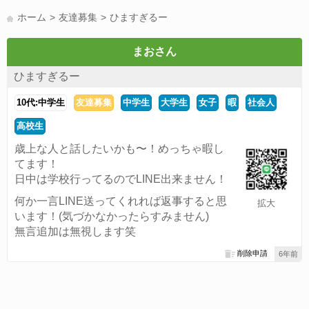
LINE友達募集(178)
スポーツ(177)
韓国(176)
雑談グル(176)
ホーム
友達募集
ひますぎるー
パズドラ(172)
Switch(168)
40代(164)
趣味(163)
声優(159)
サッカー(159)
モンハン(158)
相談(155)
すべてのタグを見る
まおさん
ひますぎるー
10代:中学生
友達募集
中学生
大学生
女子
暇
社会人
高校生
歳上な人と話したいかも〜！めっちゃ暇し
てます！
日中は学校行ってるのでLINE出来ません！
何か一言LINE送ってくれれば返事すると思
拡大
います！(気づかなかったらすみません)
無言追加は無視します笑
削除申請
6年前