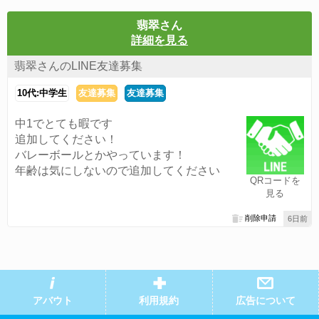
翡翠さん
詳細を見る
翡翠さんのLINE友達募集
10代:中学生
友達募集
友達募集
中1でとても暇です
追加してください！
バレーボールとかやっています！
年齢は気にしないので追加してください
QRコードを
見る
削除申請
6日前
アバウト
利用規約
広告について