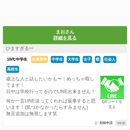
まおさん
詳細を見る
ひますぎるー
10代:中学生
友達募集
中学生
大学生
女子
暇
社会人
高校生
歳上な人と話したいかも〜！めっちゃ暇し
てます！
日中は学校行ってるのでLINE出来ません！
何か一言LINE送ってくれれば返事すると思
QRコードを
います！(気づかなかったらすみません)
見る
無言追加は無視します笑
削除申請
6年前