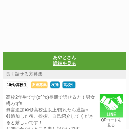
あやとさん
詳細を見る
長く話せる方募集
10代:高校生
友達募集
友達
高校生
高校2年生です(o^^o)長期で話せる方！男女
構わず!!
無言追加❌/🔴高校生以上/慣れたら通話○
🔴追加した後、挨拶、自己紹介してくださ
QRコードを
ると嬉しいです！
見る
おぼつかないところ申し訳ないです...