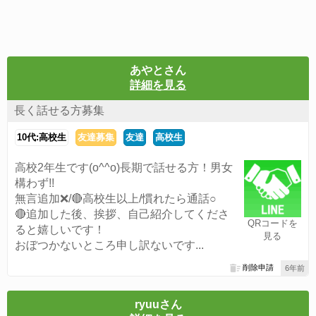
あやとさん
詳細を見る
長く話せる方募集
10代:高校生
友達募集
友達
高校生
高校2年生です(o^^o)長期で話せる方！男女
構わず!!
無言追加❌/🔴高校生以上/慣れたら通話○
🔴追加した後、挨拶、自己紹介してくださ
QRコードを
ると嬉しいです！
見る
おぼつかないところ申し訳ないです...
削除申請
6年前
ryuuさん