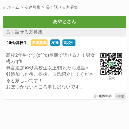
LINE友達募集(178)
スポーツ(177)
韓国(176)
雑談グル(176)
ホーム
友達募集
長く話せる方募集
パズドラ(172)
Switch(168)
趣味(164)
40代(164)
サッカー(160)
声優(159)
モンハン(158)
相談(155)
すべてのタグを見る
あやとさん
長く話せる方募集
10代:高校生
友達募集
友達
高校生
高校2年生です(o^^o)長期で話せる方！男女
構わず!!
無言追加❌/🔴高校生以上/慣れたら通話○
🔴追加した後、挨拶、自己紹介してくださ
拡大
ると嬉しいです！
おぼつかないところ申し訳ないです...
削除申請
6年前