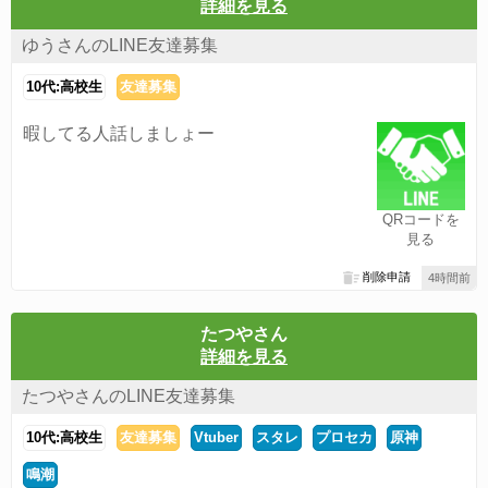
詳細を見る
ゆうさんのLINE友達募集
10代:高校生
友達募集
暇してる人話しましょー
QRコードを
見る
削除申請
4時間前
たつやさん
詳細を見る
たつやさんのLINE友達募集
10代:高校生
友達募集
Vtuber
スタレ
プロセカ
原神
鳴潮