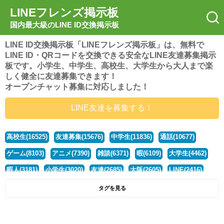
LINEフレンズ掲示板
国内最大級のLINE ID交換掲示板
LINE ID交換掲示板「LINEフレンズ掲示板」は、無料で
LINE ID・QRコードを交換できる安全なLINE友達募集掲示
板です。小学生、中学生、高校生、大学生から大人まで楽
しく健全に友達募集できます！
オープンチャット募集に対応しました！
LINE友達を募集する！
高校生(16525)
友達募集(15676)
中学生(11836)
通話(10677)
ゲーム(8103)
アニメ(7390)
雑談(6371)
暇(6109)
大学生(4462)
暇人(3181)
小学生(3020)
友達(2685)
大阪(2605)
LINE(2416)
関西(2392)
社会人(1443)
漫画(1326)
音楽(1264)
京都(1223)
タグを見る
東京(1181)
10代(1097)
学生(1091)
ひま(1006)
男子(981)
誰でも(979)
野球(875)
20代(866)
グループ(847)
茨城(827)