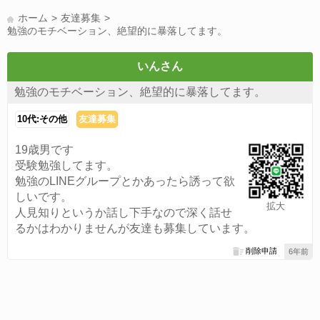
LINE友達募集(178)
スポーツ(177)
韓国(176)
雑談グル(176)
ホーム
友達募集
パズドラ(172)
Switch(168)
趣味(164)
40代(164)
声優(159)
勉強のモチベーション、絶望的に暴落してます。
サッカー(159)
モンハン(158)
相談(155)
すべてのタグを見る
いんさん
勉強のモチベーション、絶望的に暴落してます。
10代:その他
友達募集
19歳男です
受験勉強してます。
勉強のLINEグループとかあったら誘って欲
しいです。
拡大
人見知りというか話し下手なので深く話せ
るかはわかりませんが友達も募集しています。
削除申請
6年前