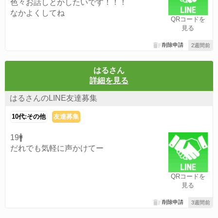
色々お話しとかしたいです！！！
なかよくしてね
QRコードを
見る
削除申請
2週間前
はるさん
詳細を見る
はるさんのLINE友達募集
10代:その他
友達募集
19🚹
だれでも気軽に声かけてー
QRコードを
見る
削除申請
3週間前