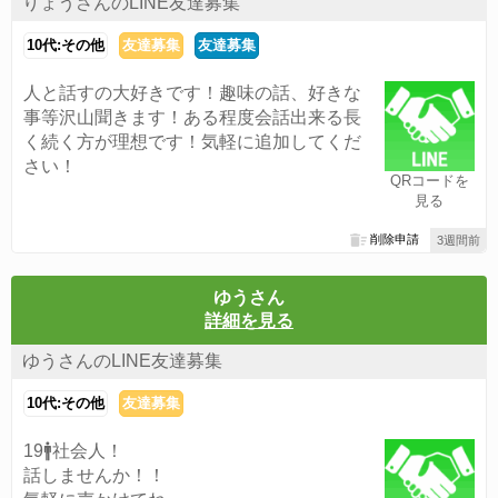
りょうさんのLINE友達募集
10代:その他
友達募集
友達募集
人と話すの大好きです！趣味の話、好きな
事等沢山聞きます！ある程度会話出来る長
く続く方が理想です！気軽に追加してくだ
さい！
QRコードを
見る
削除申請
3週間前
ゆうさん
詳細を見る
ゆうさんのLINE友達募集
10代:その他
友達募集
19🚹社会人！
話しませんか！！