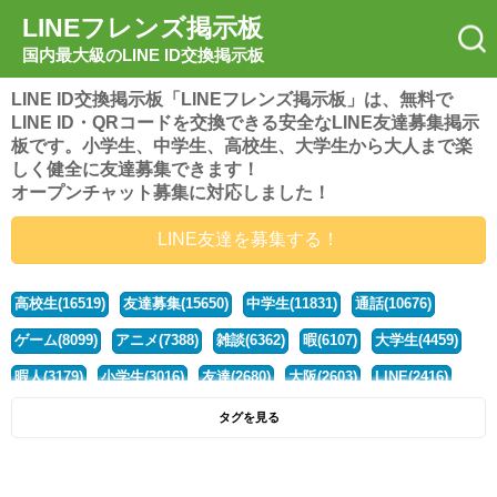
LINEフレンズ掲示板
国内最大級のLINE ID交換掲示板
LINE ID交換掲示板「LINEフレンズ掲示板」は、無料で
LINE ID・QRコードを交換できる安全なLINE友達募集掲示
板です。小学生、中学生、高校生、大学生から大人まで楽
しく健全に友達募集できます！
オープンチャット募集に対応しました！
LINE友達を募集する！
高校生(16519)
友達募集(15650)
中学生(11831)
通話(10676)
ゲーム(8099)
アニメ(7388)
雑談(6362)
暇(6107)
大学生(4459)
暇人(3179)
小学生(3016)
友達(2680)
大阪(2603)
LINE(2416)
関西(2392)
社会人(1437)
漫画(1326)
音楽(1262)
京都(1223)
タグを見る
東京(1176)
10代(1097)
学生(1090)
ひま(1005)
男子(981)
誰でも(978)
野球(875)
20代(866)
グループ(847)
茨城(827)