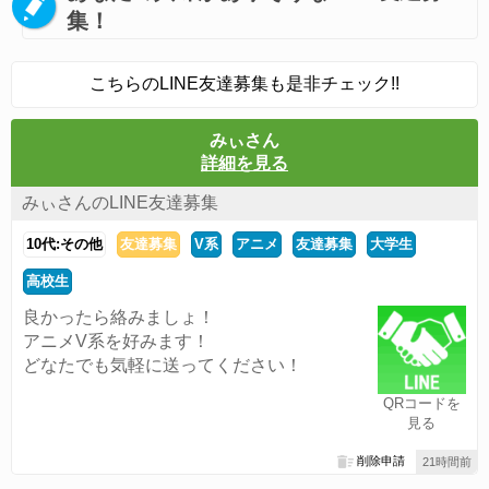
集！
こちらのLINE友達募集も是非チェック!!
みぃさん
詳細を見る
みぃさんのLINE友達募集
10代:その他
友達募集
V系
アニメ
友達募集
大学生
高校生
良かったら絡みましょ！
アニメV系を好みます！
どなたでも気軽に送ってください！
QRコードを
見る
削除申請
21時間前