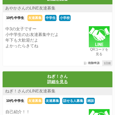
あやかさんのLINE友達募集
10代:中学生
友達募集
中学生
小学校
中3の女子ですー
小中学生のお友達募集中だよ
年下も大歓迎だよ
よかったらきてね
QRコードを
見る
削除申請
1日前
ねぎ！さん
詳細を見る
ねぎ！さんのLINE友達募集
10代:中学生
友達募集
友達募集
話せる人募集
雑談
自己紹介！！