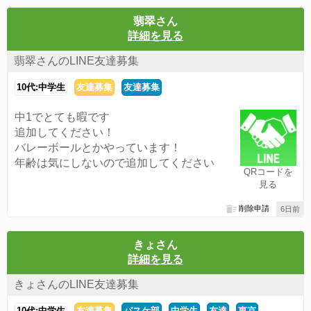
翡翠さん
詳細を見る
翡翠さんのLINE友達募集
10代:中学生
友達募集
友達募集
中1でとても暇です
追加してください！
バレーボールとかやっています！
年齢は気にしないので追加してください
QRコードを
見る
削除申請
6日前
きょさん
詳細を見る
きょさんのLINE友達募集
10代:中学生
友達募集
バスケ部
中学生
友達
東京