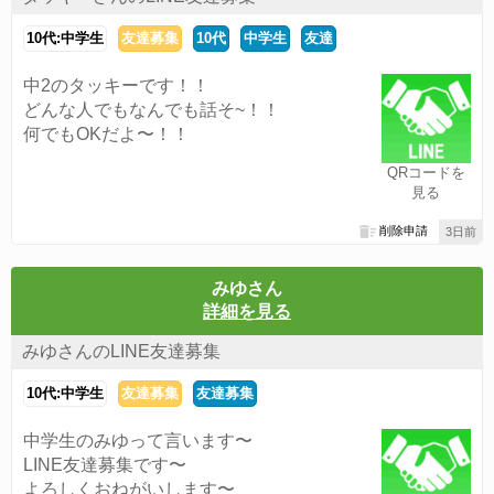
10代:中学生
友達募集
10代
中学生
友達
中2のタッキーです！！
どんな人でもなんでも話そ~！！
何でもOKだよ〜！！
QRコードを
見る
削除申請
3日前
みゆさん
詳細を見る
みゆさんのLINE友達募集
10代:中学生
友達募集
友達募集
中学生のみゆって言います〜
LINE友達募集です〜
よろしくおねがいします〜