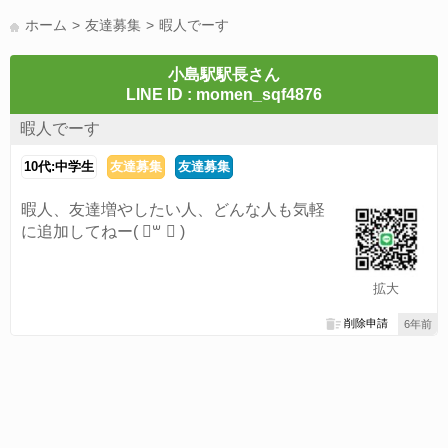
LINE友達募集(178)
スポーツ(177)
韓国(176)
雑談グル(176)
ホーム
友達募集
暇人でーす
パズドラ(172)
Switch(168)
40代(164)
趣味(163)
声優(159)
サッカー(159)
モンハン(158)
相談(155)
すべてのタグを見る
小島駅駅長さん
LINE ID : momen_sqf4876
暇人でーす
10代:中学生
友達募集
友達募集
暇人、友達増やしたい人、どんな人も気軽
に追加してねー‪( ॑꒳ ॑ )
拡大
削除申請
6年前