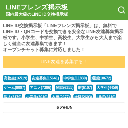
LINEフレンズ掲示板
国内最大級のLINE ID交換掲示板
LINE ID交換掲示板「LINEフレンズ掲示板」は、無料で
LINE ID・QRコードを交換できる安全なLINE友達募集掲示
板です。小学生、中学生、高校生、大学生から大人まで楽
しく健全に友達募集できます！
オープンチャット募集に対応しました！
LINE友達を募集する！
高校生(16519)
友達募集(15641)
中学生(11830)
通話(10672)
ゲーム(8097)
アニメ(7386)
雑談(6355)
暇(6107)
大学生(4459)
暇人(3179)
小学生(3016)
友達(2677)
大阪(2603)
LINE(2416)
関西(2392)
社会人(1436)
漫画(1326)
音楽(1262)
京都(1223)
タグを見る
東京(1175)
10代(1097)
学生(1089)
ひま(1005)
男子(981)
誰でも(978)
野球(875)
20代(866)
グループ(847)
茨城(827)