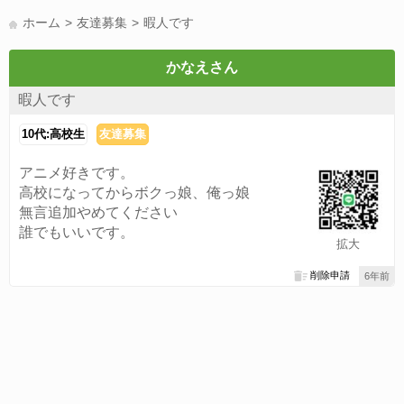
LINE友達募集(178)
スポーツ(177)
韓国(176)
雑談グル(176)
ホーム
友達募集
暇人です
パズドラ(172)
Switch(168)
40代(164)
趣味(163)
声優(159)
サッカー(159)
モンハン(158)
相談(155)
すべてのタグを見る
かなえさん
暇人です
10代:高校生
友達募集
アニメ好きです。
高校になってからボクっ娘、俺っ娘
無言追加やめてください
誰でもいいです。
拡大
削除申請
6年前