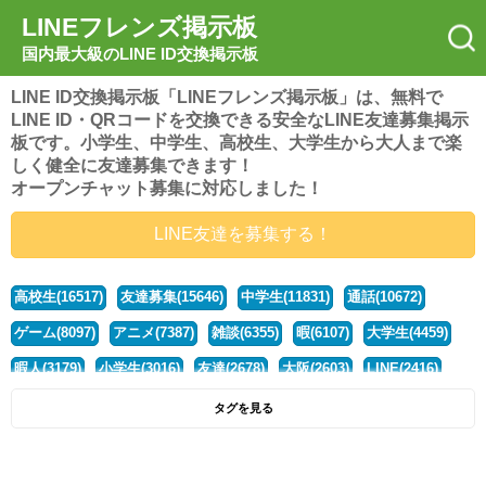
LINEフレンズ掲示板
国内最大級のLINE ID交換掲示板
LINE ID交換掲示板「LINEフレンズ掲示板」は、無料で
LINE ID・QRコードを交換できる安全なLINE友達募集掲示
板です。小学生、中学生、高校生、大学生から大人まで楽
しく健全に友達募集できます！
オープンチャット募集に対応しました！
LINE友達を募集する！
高校生(16517)
友達募集(15646)
中学生(11831)
通話(10672)
ゲーム(8097)
アニメ(7387)
雑談(6355)
暇(6107)
大学生(4459)
暇人(3179)
小学生(3016)
友達(2678)
大阪(2603)
LINE(2416)
関西(2392)
社会人(1437)
漫画(1326)
音楽(1262)
京都(1223)
タグを見る
東京(1176)
10代(1097)
学生(1089)
ひま(1005)
男子(981)
誰でも(978)
野球(875)
20代(866)
グループ(847)
茨城(827)