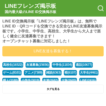
LINEフレンズ掲示板
国内最大級のLINE ID交換掲示板
LINE ID交換掲示板「LINEフレンズ掲示板」は、無料で
LINE ID・QRコードを交換できる安全なLINE友達募集掲示
板です。小学生、中学生、高校生、大学生から大人まで楽
しく健全に友達募集できます！
オープンチャット募集に対応しました！
LINE友達を募集する！
高校生(16522)
友達募集(15656)
中学生(11834)
通話(10677)
ゲーム(8101)
アニメ(7389)
雑談(6363)
暇(6107)
大学生(4461)
暇人(3180)
小学生(3019)
友達(2682)
大阪(2605)
LINE(2416)
関西(2392)
社会人(1439)
漫画(1326)
音楽(1262)
京都(1223)
タグを見る
東京(1178)
10代(1097)
学生(1090)
ひま(1006)
男子(981)
誰でも(979)
野球(875)
20代(866)
グループ(847)
茨城(827)