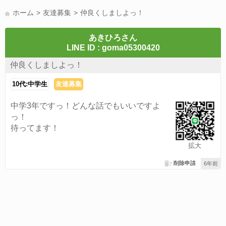
LINE友達募集(178)
スポーツ(177)
韓国(176)
雑談グル(176)
ホーム
友達募集
仲良くしましよっ！
パズドラ(172)
Switch(168)
趣味(164)
40代(164)
サッカー(160)
声優(159)
モンハン(158)
相談(155)
すべてのタグを見る
あきひろさん
LINE ID : goma05300420
仲良くしましよっ！
10代:中学生
友達募集
中学3年ですっ！どんな話でもいいですよ
っ！
待ってます！
拡大
削除申請
6年前