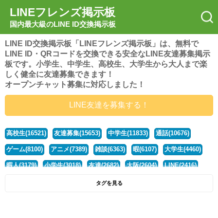
LINEフレンズ掲示板
国内最大級のLINE ID交換掲示板
LINE ID交換掲示板「LINEフレンズ掲示板」は、無料で
LINE ID・QRコードを交換できる安全なLINE友達募集掲示
板です。小学生、中学生、高校生、大学生から大人まで楽
しく健全に友達募集できます！
オープンチャット募集に対応しました！
LINE友達を募集する！
高校生(16521)
友達募集(15653)
中学生(11833)
通話(10676)
ゲーム(8100)
アニメ(7389)
雑談(6363)
暇(6107)
大学生(4460)
暇人(3179)
小学生(3018)
友達(2682)
大阪(2604)
LINE(2416)
関西(2392)
社会人(1438)
漫画(1326)
音楽(1263)
京都(1223)
タグを見る
東京(1177)
10代(1097)
学生(1090)
ひま(1005)
男子(981)
誰でも(978)
野球(875)
20代(866)
グループ(847)
茨城(827)