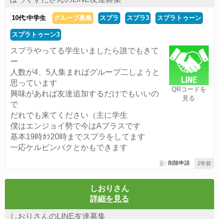
10代:中学生
グループ募集
スプラ
スプラ3
スプラトゥーン
スプラトゥーン3
スプラやってる学生いましたら誰でもきて
ー
人数が4、5人集まればグループ二しようと
思っています
QRコードを
興味があれば友達追加するだけでもいいの
見る
で
だれでも来てください（主に学生
僕はエンジョイ勢で今はAプラスです
基本19時ｶﾗ20時までスプラをしてます
一応ケルビンバクとかもできます
削除申請
2年前
しおりさん
詳細を見る
しおりさんのLINE友達募集