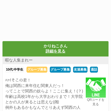
かりねこさん
詳細を見る
暇な人集まれー
10代:中学生
グループ募集
グループ募集
友達募集
通話
ﾊｧｲそこの君！
俺は関西に来年住む関東人だっ！
ってことで関西の奴らよ！ここに集え！(？)
年齢は高校1年から大学おわりまで！大学院
QRコードを
とかの人が来るとは思えな((殴
見る
例外もあるかもなんでとりあえず関西の人