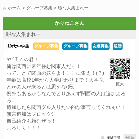
LINE友達募集(178)
スポーツ(177)
韓国(176)
雑談グル(176)
ホーム
グループ募集
暇な人集まれー
パズドラ(172)
Switch(168)
趣味(164)
40代(164)
声優(159)
サッカー(159)
モンハン(158)
相談(155)
すべてのタグを見る
かりねこさん
暇な人集まれー
10代:中学生
グループ募集
グループ募集
友達募集
通話
ﾊｧｲそこの君！
俺は関西に来年住む関東人だっ！
ってことで関西の奴らよ！ここに集え！(？)
年齢は高校1年から大学おわりまで！大学院
拡大
とかの人が来るとは思えな((殴
例外もあるかもなんでとりあえず関西の人は追加よろ
ろ！
追加したら関西グル入りたい的な事言ってくれぇい！
無言追加はブロックｳ
自己紹介も頼むぜっ！
よろしく！！！
削除申請
6年前