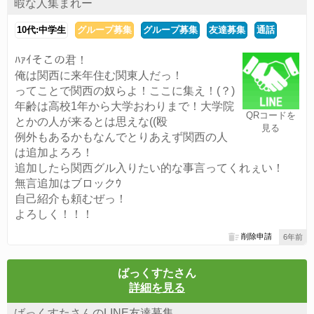
暇な人集まれー
10代:中学生
グループ募集
グループ募集
友達募集
通話
ﾊｧｲそこの君！
俺は関西に来年住む関東人だっ！
ってことで関西の奴らよ！ここに集え！(？)
年齢は高校1年から大学おわりまで！大学院
QRコードを
とかの人が来るとは思えな((殴
見る
例外もあるかもなんでとりあえず関西の人
は追加よろろ！
追加したら関西グル入りたい的な事言ってくれぇい！
無言追加はブロックｳ
自己紹介も頼むぜっ！
よろしく！！！
削除申請
6年前
ばっくすたさん
詳細を見る
ばっくすたさんのLINE友達募集