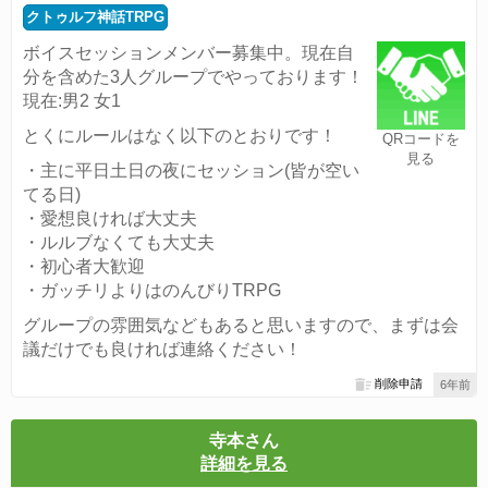
クトゥルフ神話TRPG
ボイスセッションメンバー募集中。現在自
分を含めた3人グループでやっております！
現在:男2 女1
とくにルールはなく以下のとおりです！
QRコードを
見る
・主に平日土日の夜にセッション(皆が空い
てる日)
・愛想良ければ大丈夫
・ルルブなくても大丈夫
・初心者大歓迎
・ガッチリよりはのんびりTRPG
グループの雰囲気などもあると思いますので、まずは会
議だけでも良ければ連絡ください！
削除申請
6年前
寺本さん
詳細を見る