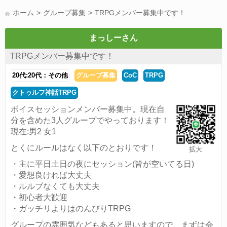
LINE友達募集(178)
スポーツ(177)
韓国(176)
雑談グル(176)
ホーム
グループ募集
TRPGメンバー募集中です！
パズドラ(172)
Switch(168)
趣味(164)
40代(164)
声優(159)
サッカー(159)
モンハン(158)
相談(155)
すべてのタグを見る
まっしーさん
TRPGメンバー募集中です！
20代:20代：その他
グループ募集
CoC
TRPG
クトゥルフ神話TRPG
ボイスセッションメンバー募集中。現在自
分を含めた3人グループでやっております！
現在:男2 女1
とくにルールはなく以下のとおりです！
拡大
・主に平日土日の夜にセッション(皆が空いてる日)
・愛想良ければ大丈夫
・ルルブなくても大丈夫
・初心者大歓迎
・ガッチリよりはのんびりTRPG
グループの雰囲気などもあると思いますので、まずは会