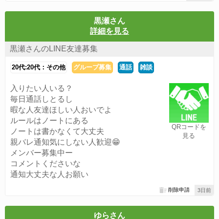
黒瀬さん
詳細を見る
黒瀬さんのLINE友達募集
20代:20代：その他
グループ募集
通話
雑談
入りたい人いる？
毎日通話しとるし
暇な人友達ほしい人おいでよ
ルールはノートにある
QRコードを
ノートは書かなくて大丈夫
見る
親バレ通知気にしない人歓迎😁
メンバー募集中ー
コメントくださいな
通知大丈夫な人お願い
削除申請
3日前
ゆらさん