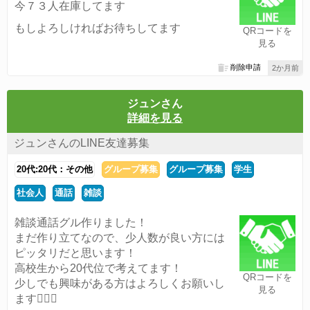
今７３人在庫してます
もしよろしければお待ちしてます
QRコードを
見る
削除申請
2か月前
ジュンさん
詳細を見る
ジュンさんのLINE友達募集
20代:20代：その他
グループ募集
グループ募集
学生
社会人
通話
雑談
雑談通話グル作りました！
まだ作り立てなので、少人数が良い方には
ピッタリだと思います！
高校生から20代位で考えてます！
QRコードを
少しでも興味がある方はよろしくお願いし
見る
ます🙇🏻‍♂️