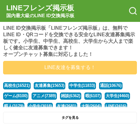
LINEフレンズ掲示板
国内最大級のLINE ID交換掲示板
LINE ID交換掲示板「LINEフレンズ掲示板」は、無料で
LINE ID・QRコードを交換できる安全なLINE友達募集掲示
板です。小学生、中学生、高校生、大学生から大人まで楽
しく健全に友達募集できます！
オープンチャット募集に対応しました！
LINE友達を募集する！
高校生(16521)
友達募集(15653)
中学生(11833)
通話(10676)
ゲーム(8100)
アニメ(7389)
雑談(6362)
暇(6107)
大学生(4460)
暇人(3179)
小学生(3018)
友達(2681)
大阪(2604)
LINE(2416)
関西(2392)
社会人(1437)
漫画(1326)
音楽(1263)
京都(1223)
タグを見る
東京(1177)
10代(1097)
学生(1090)
ひま(1005)
男子(981)
誰でも(978)
野球(875)
20代(866)
グループ(847)
茨城(827)