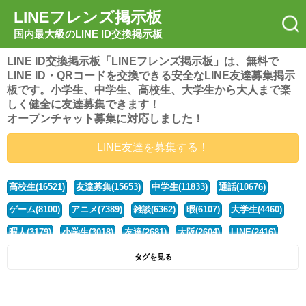
LINEフレンズ掲示板
国内最大級のLINE ID交換掲示板
LINE ID交換掲示板「LINEフレンズ掲示板」は、無料で
LINE ID・QRコードを交換できる安全なLINE友達募集掲示
板です。小学生、中学生、高校生、大学生から大人まで楽
しく健全に友達募集できます！
オープンチャット募集に対応しました！
LINE友達を募集する！
高校生(16521)
友達募集(15653)
中学生(11833)
通話(10676)
ゲーム(8100)
アニメ(7389)
雑談(6362)
暇(6107)
大学生(4460)
暇人(3179)
小学生(3018)
友達(2681)
大阪(2604)
LINE(2416)
関西(2392)
社会人(1437)
漫画(1326)
音楽(1263)
京都(1223)
タグを見る
東京(1177)
10代(1097)
学生(1090)
ひま(1005)
男子(981)
誰でも(978)
野球(875)
20代(866)
グループ(847)
茨城(827)