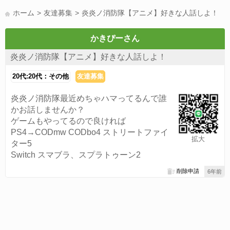
LINE友達募集(178)
スポーツ(177)
韓国(176)
雑談グル(176)
ホーム
友達募集
炎炎ノ消防隊【アニメ】好きな人話しよ！
パズドラ(172)
Switch(168)
趣味(164)
40代(164)
声優(159)
サッカー(159)
モンハン(158)
相談(155)
すべてのタグを見る
かきぴーさん
炎炎ノ消防隊【アニメ】好きな人話しよ！
20代:20代：その他
友達募集
炎炎ノ消防隊最近めちゃハマってるんで誰
かお話しませんか？
ゲームもやってるので良ければ
PS4→CODmw CODbo4 ストリートファイ
拡大
ター5
Switch スマブラ、スプラトゥーン2
削除申請
6年前