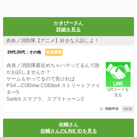
かきぴーさん
詳細を見る
炎炎ノ消防隊【アニメ】好きな人話しよ！
20代:20代：その他
友達募集
炎炎ノ消防隊最近めちゃハマってるんで誰
かお話しませんか？
ゲームもやってるので良ければ
PS4→CODmw CODbo4 ストリートファイ
QRコードを
ター5
見る
Switch スマブラ、スプラトゥーン2
削除申請
6年前
佑輔さん
佑輔さんのLINE IDを見る