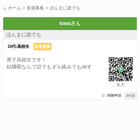
LINE友達募集(178)
スポーツ(177)
韓国(176)
雑談グル(176)
ホーム
友達募集
ほんまに誰でも
パズドラ(172)
Switch(168)
趣味(164)
40代(164)
サッカー(160)
声優(159)
モンハン(158)
相談(155)
すべてのタグを見る
towaさん
ほんまに誰でも
10代:高校生
友達募集
男子高校生です！
結構暇なんで話でもダル絡みでもokす
拡大
削除申請
6年前