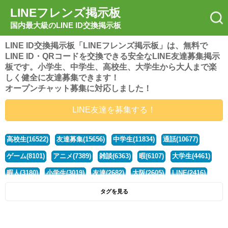
LINEフレンズ掲示板
国内最大級のLINE ID交換掲示板
LINE ID交換掲示板「LINEフレンズ掲示板」は、無料で
LINE ID・QRコードを交換できる安全なLINE友達募集掲示
板です。小学生、中学生、高校生、大学生から大人まで楽
しく健全に友達募集できます！
オープンチャット募集に対応しました！
LINE友達を募集する！
高校生(16522)
友達募集(15656)
中学生(11834)
通話(10677)
ゲーム(8101)
アニメ(7389)
雑談(6363)
暇(6107)
大学生(4461)
暇人(3180)
小学生(3019)
友達(2682)
大阪(2605)
LINE(2416)
関西(2392)
社会人(1439)
漫画(1326)
音楽(1262)
京都(1223)
タグを見る
東京(1178)
10代(1097)
学生(1090)
ひま(1006)
男子(981)
誰でも(979)
野球(875)
20代(866)
グループ(847)
茨城(827)