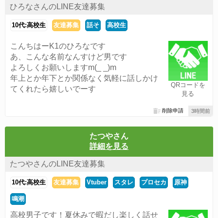
ひろなさんのLINE友達募集
10代:高校生
友達募集
話そ
高校生
こんちはーK1のひろなです
あ、こんな名前なんすけど男です
よろしくお願いしますm(_ _)m
年上とか年下とか関係なく気軽に話しかけ
QRコードを
てくれたら嬉しいでーす
見る
削除申請
3時間前
たつやさん
詳細を見る
たつやさんのLINE友達募集
10代:高校生
友達募集
Vtuber
スタレ
プロセカ
原神
鳴潮
高校男子です！夏休みで暇だし楽しく話せ