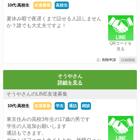
10代:高校生
友達募集
高校生
夏休み暇で夜遅くまで話せる人話しません
か？誰でも大丈夫ですよ！
QRコードを
見る
削除申請
21時間前
そうやさん
詳細を見る
そうやさんのLINE友達募集
10代:高校生
友達募集
学生
通話
雑談
東京住みの高校3年生の17歳の男です
学生の人追加お願いします
通話もできます。
ゲームはフォートナイトとか、妖怪ウォッ