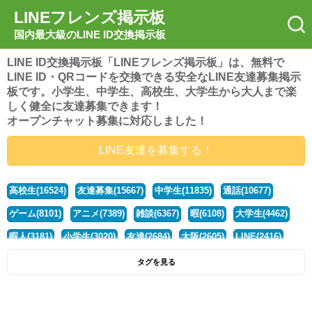
LINEフレンズ掲示板
国内最大級のLINE ID交換掲示板
LINE ID交換掲示板「LINEフレンズ掲示板」は、無料で
LINE ID・QRコードを交換できる安全なLINE友達募集掲示
板です。小学生、中学生、高校生、大学生から大人まで楽
しく健全に友達募集できます！
オープンチャット募集に対応しました！
LINE友達を募集する！
高校生(16524)
友達募集(15667)
中学生(11835)
通話(10677)
ゲーム(8101)
アニメ(7389)
雑談(6367)
暇(6108)
大学生(4462)
暇人(3181)
小学生(3020)
友達(2684)
大阪(2605)
LINE(2416)
関西(2392)
社会人(1442)
漫画(1326)
音楽(1262)
京都(1223)
タグを見る
東京(1179)
10代(1097)
学生(1091)
ひま(1006)
男子(981)
誰でも(979)
野球(875)
20代(866)
グループ(847)
茨城(827)