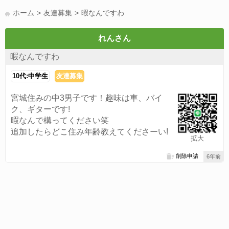
LINE友達募集(178)
スポーツ(177)
韓国(176)
雑談グル(176)
ホーム
友達募集
暇なんですわ
パズドラ(172)
Switch(168)
趣味(164)
40代(164)
サッカー(160)
声優(159)
モンハン(158)
相談(155)
すべてのタグを見る
れんさん
暇なんですわ
10代:中学生
友達募集
宮城住みの中3男子です！趣味は車、バイ
ク、ギターです!
暇なんで構ってください笑
追加したらどこ住み年齢教えてくださーい!
拡大
削除申請
6年前