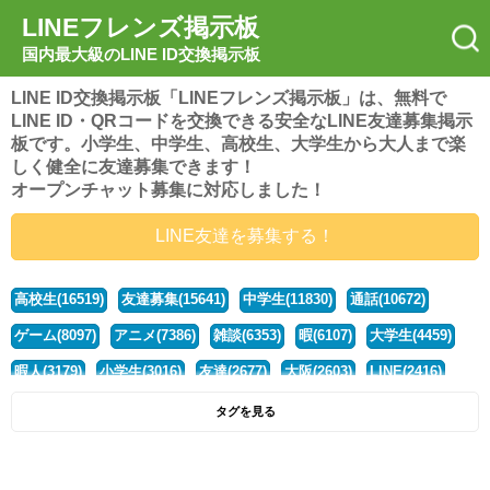
LINEフレンズ掲示板
国内最大級のLINE ID交換掲示板
LINE ID交換掲示板「LINEフレンズ掲示板」は、無料で
LINE ID・QRコードを交換できる安全なLINE友達募集掲示
板です。小学生、中学生、高校生、大学生から大人まで楽
しく健全に友達募集できます！
オープンチャット募集に対応しました！
LINE友達を募集する！
高校生(16519)
友達募集(15641)
中学生(11830)
通話(10672)
ゲーム(8097)
アニメ(7386)
雑談(6353)
暇(6107)
大学生(4459)
暇人(3179)
小学生(3016)
友達(2677)
大阪(2603)
LINE(2416)
関西(2392)
社会人(1436)
漫画(1326)
音楽(1262)
京都(1223)
タグを見る
東京(1175)
10代(1097)
学生(1089)
ひま(1005)
男子(981)
誰でも(978)
野球(875)
20代(866)
グループ(847)
茨城(827)