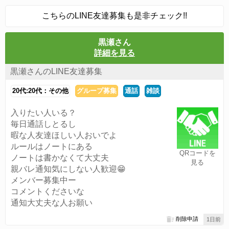
こちらのLINE友達募集も是非チェック!!
黒瀬さん
詳細を見る
黒瀬さんのLINE友達募集
20代:20代：その他
グループ募集
通話
雑談
入りたい人いる？
毎日通話しとるし
暇な人友達ほしい人おいでよ
ルールはノートにある
QRコードを
ノートは書かなくて大丈夫
見る
親バレ通知気にしない人歓迎😁
メンバー募集中ー
コメントくださいな
通知大丈夫な人お願い
削除申請
1日前