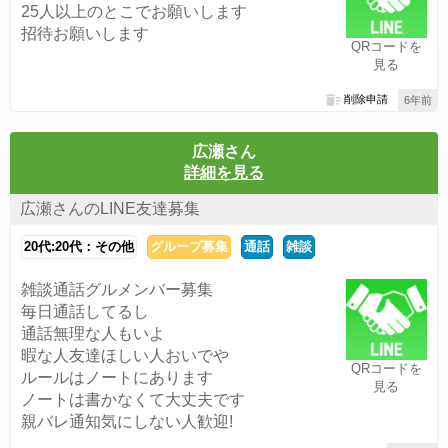
25人以上のとこでお願いします
招待お願いします
QRコードを
見る
削除申請
6年前
広瀬さん
詳細を見る
広瀬さんのLINE友達募集
20代:20代：その他
グループ募集
通話
雑談
雑談通話グルメンバー募集
毎日通話してるし
通話無理な人もいよ
暇な人友達ほしい人おいでや
QRコードを
ルールはノートにあります
見る
ノートは書かなくて大丈夫です
親バレ通知気にしない人歓迎!