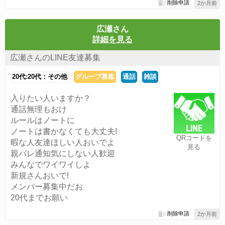
削除申請
2か月前
広瀬さん
詳細を見る
広瀬さんのLINE友達募集
20代:20代：その他
グループ募集
通話
雑談
入りたい人いますか？
通話無理もおけ
ルールはノートに
ノートは書かなくても大丈夫!
QRコードを
暇な人友達ほしい人おいでよ
見る
親バレ通知気にしない人歓迎
みんなでワイワイしよ
新規さんおいで!
メンバー募集中だお
20代までお願い
削除申請
2か月前