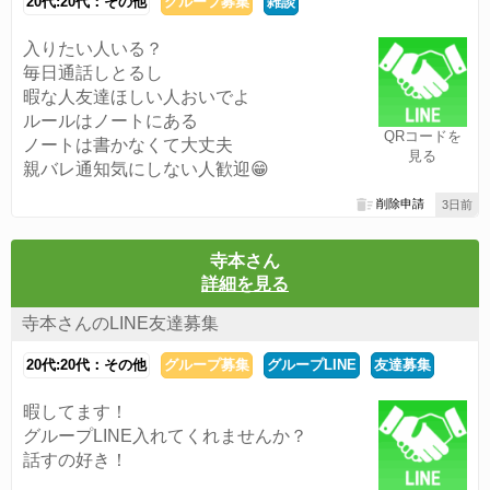
20代:20代：その他
グループ募集
雑談
入りたい人いる？
毎日通話しとるし
暇な人友達ほしい人おいでよ
ルールはノートにある
QRコードを
ノートは書かなくて大丈夫
見る
親バレ通知気にしない人歓迎😁
削除申請
3日前
寺本さん
詳細を見る
寺本さんのLINE友達募集
20代:20代：その他
グループ募集
グループLINE
友達募集
暇してます！
グループLINE入れてくれませんか？
話すの好き！