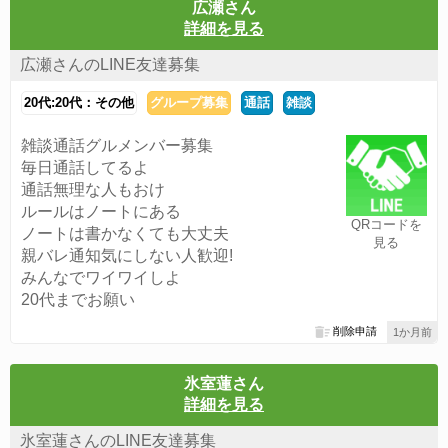
広瀬さん
詳細を見る
広瀬さんのLINE友達募集
20代:20代：その他
グループ募集
通話
雑談
雑談通話グルメンバー募集
毎日通話してるよ
通話無理な人もおけ
ルールはノートにある
QRコードを
ノートは書かなくても大丈夫
見る
親バレ通知気にしない人歓迎!
みんなでワイワイしよ
20代までお願い
削除申請
1か月前
氷室蓮さん
詳細を見る
氷室蓮さんのLINE友達募集