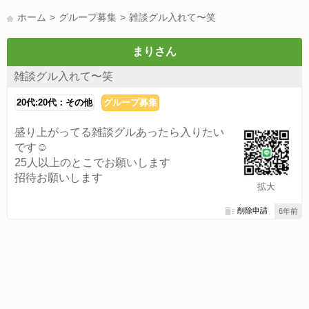
LINE友達募集(178)
スポーツ(177)
韓国(176)
雑談グル(176)
ホーム
グループ募集
雑談グル入れて〜笑
パズドラ(172)
Switch(168)
40代(164)
趣味(163)
声優(159)
サッカー(159)
モンハン(158)
相談(155)
すべてのタグを見る
まりさん
雑談グル入れて〜笑
20代:20代：その他
グループ募集
盛り上がってる雑談グルあったら入りたい
です☺️
25人以上のとこでお願いします
招待お願いします
拡大
削除申請
6年前