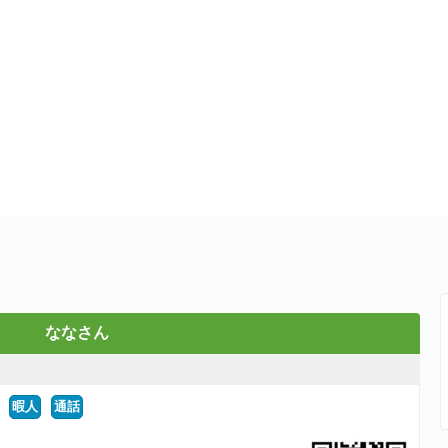
ななさん
暇人
通話