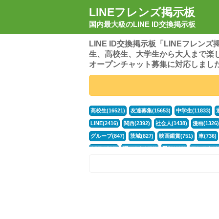
LINEフレンズ掲示板
国内最大級のLINE ID交換掲示板
LINE ID交換掲示板「LINEフレ
生、高校生、大学生から大人まで楽
オープンチャット募集に対応しまし
高校生(16521)
友達募集(15653)
中学生(11833)
LINE(2416)
関西(2392)
社会人(1438)
漫画(1326)
グループ(847)
茨城(827)
映画鑑賞(751)
車(736)
APEX(519)
暇つぶし(476)
愛知(468)
モンスト(46
男(370)
話し相手(363)
歌い手(361)
勉強(361)
ポケモン(298)
オタク(276)
話し相手募集(268)
高
中高生(226)
原神(218)
中3(206)
第五人格(200)
パズドラ(172)
Switch(168)
趣味(164)
40代(164)