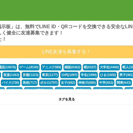
ンズ掲示板」は、無料でLINE ID・QRコードを交換できる安全な
しく健全に友達募集できます！
た！
LINE友達を募集する！
通話(10676)
ゲーム(8100)
アニメ(7389)
雑談(6362)
暇(6107)
大学生(4460)
暇人(31
音楽(1263)
京都(1223)
東京(1177)
10代(1097)
学生(1090)
ひま(1005)
男子(981
バイク(726)
高校(717)
ボカロ(707)
女子(692)
神奈川(685)
中学(653)
関東(643)
5)
30代(433)
グループ募集(412)
マンガ(401)
映画(396)
LINEグループ(388)
友達募
暇電(349)
千葉(336)
北海道(322)
フォートナイト(320)
荒野行動(319)
埼玉(318)
専
タグを見る
3(265)
JK(263)
福岡(260)
プロセカ(260)
腐女子(253)
かまちょ(246)
雑談グループ(
ps4(189)
料理(187)
アニメ好き(184)
マイクラ(181)
LINE通話(180)
LINE友達募集(1
声優(159)
サッカー(159)
モンハン(158)
相談(155)
すべてのタグを見る