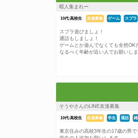
暇人集まれー
10代:高校生
友達募集
ゲーム
スプラ
スプラ遊びましょ！
通話もしましょ！
ゲームとか遊んでなくても全然OK
なるべく年齢が近い人でお願いしま
そうやさんのLINE友達募集
10代:高校生
友達募集
学生
通話
雑
東京住みの高校3年生の17歳の男で
学生の人追加お願いします