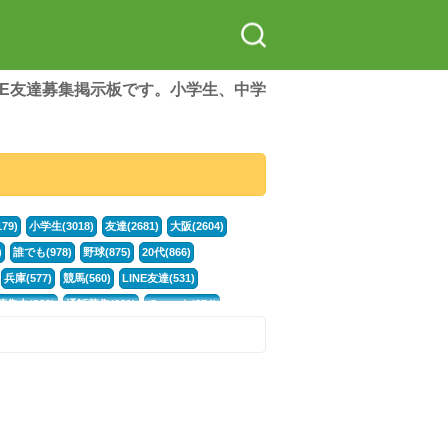
LINE友達募集掲示板です。小学生、中学
79)
小学生(3018)
友達(2681)
大阪(2604)
)
誰でも(978)
野球(875)
20代(866)
兵庫(577)
競馬(560)
LINE友達(531)
集中(382)
通話募集(381)
チャット(374)
門学生(315)
不登校(299)
電話(299)
トーク(299)
246)
イラスト(244)
カラオケ(243)
78)
スポーツ(177)
韓国(176)
雑談グル(176)