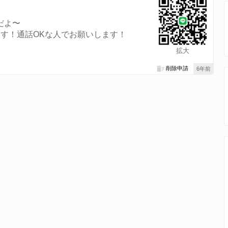
だよ〜
す！通話OKな人でお願いします！
拡大
削除申請
6年前