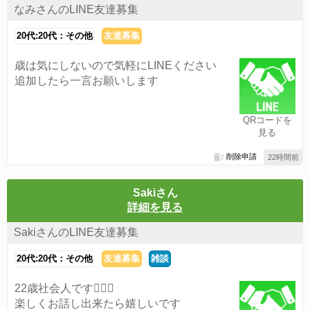
なみさんのLINE友達募集
20代:20代：その他
友達募集
歳は気にしないので気軽にLINEください
追加したら一言お願いします
QRコードを
見る
削除申請
22時間前
Sakiさん
詳細を見る
SakiさんのLINE友達募集
20代:20代：その他
友達募集
雑談
22歳社会人です👱🏻‍♀️
楽しくお話し出来たら嬉しいです