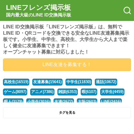
LINEフレンズ掲示板
国内最大級のLINE ID交換掲示板
LINE ID交換掲示板「LINEフレンズ掲示板」は、無料で
LINE ID・QRコードを交換できる安全なLINE友達募集掲示
板です。小学生、中学生、高校生、大学生から大人まで楽
しく健全に友達募集できます！
オープンチャット募集に対応しました！
LINE友達を募集する！
高校生(16519)
友達募集(15641)
中学生(11830)
通話(10672)
ゲーム(8097)
アニメ(7386)
雑談(6353)
暇(6107)
大学生(4459)
暇人(3179)
小学生(3016)
友達(2677)
大阪(2603)
LINE(2416)
関西(2392)
社会人(1436)
漫画(1326)
音楽(1262)
京都(1223)
タグを見る
東京(1175)
10代(1097)
学生(1089)
ひま(1005)
男子(981)
誰でも(978)
野球(875)
20代(866)
グループ(847)
茨城(827)