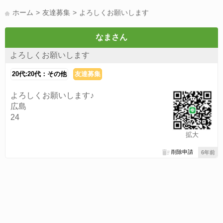
LINE友達募集(178)
スポーツ(177)
韓国(176)
雑談グル(176)
ホーム
友達募集
よろしくお願いします
パズドラ(172)
Switch(168)
40代(164)
趣味(163)
声優(159)
サッカー(159)
モンハン(158)
相談(155)
すべてのタグを見る
なまさん
よろしくお願いします
20代:20代：その他
友達募集
よろしくお願いします♪
広島
24
拡大
削除申請
6年前