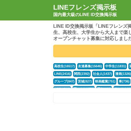
LINEフレンズ掲示板
国内最大級のLINE ID交換掲示板
LINE ID交換掲示板「LINEフレ
生、高校生、大学生から大人まで楽
オープンチャット募集に対応しまし
高校生(16517)
友達募集(15646)
中学生(11831)
LINE(2416)
関西(2392)
社会人(1437)
漫画(1326)
グループ(847)
茨城(827)
映画鑑賞(751)
車(736)
APEX(519)
暇つぶし(476)
愛知(468)
モンスト(46
男(370)
話し相手(363)
歌い手(361)
勉強(361)
ポケモン(298)
オタク(276)
話し相手募集(268)
高
中高生(226)
原神(218)
中3(206)
第五人格(200)
パズドラ(172)
Switch(168)
趣味(164)
40代(164)