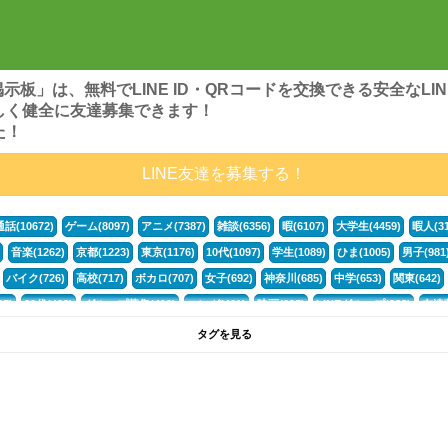
ンズ掲示板」は、無料でLINE ID・QRコードを交換できる安全な
しく健全に友達募集できます！
た！
LINE友達を募集する！
通話(10672)
ゲーム(8097)
アニメ(7387)
雑談(6356)
暇(6107)
大学生(4459)
暇人(31
音楽(1262)
京都(1223)
東京(1176)
10代(1097)
学生(1089)
ひま(1005)
男子(981
バイク(726)
高校(717)
ボカロ(707)
女子(692)
神奈川(685)
中学(653)
関東(642)
5)
30代(433)
グループ募集(412)
マンガ(401)
映画(395)
LINEグループ(388)
友達募
暇電(349)
千葉(336)
北海道(322)
フォートナイト(320)
荒野行動(319)
埼玉(318)
専
タグを見る
3(265)
JK(263)
福岡(260)
プロセカ(260)
腐女子(253)
かまちょ(246)
雑談グループ(
ps4(189)
料理(187)
アニメ好き(184)
マイクラ(181)
LINE通話(180)
LINE友達募集(1
声優(159)
サッカー(159)
モンハン(158)
相談(155)
すべてのタグを見る