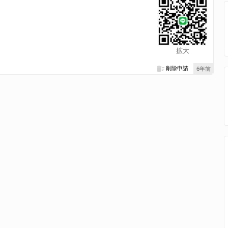
拡大
削除申請
6年前