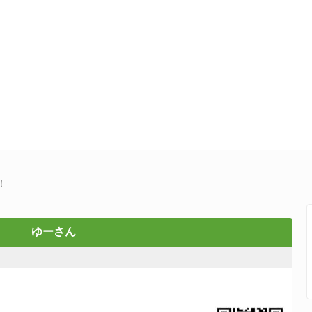
！
ゆーさん