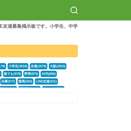
LINE友達募集掲示板です。小学生、中学
79)
小学生(3016)
友達(2679)
大阪(2603)
)
誰でも(978)
野球(875)
20代(866)
兵庫(577)
競馬(560)
LINE友達(531)
集中(382)
通話募集(381)
チャット(374)
門学生(315)
不登校(299)
電話(299)
トーク(299)
246)
イラスト(244)
カラオケ(243)
78)
スポーツ(177)
韓国(176)
雑談グル(176)