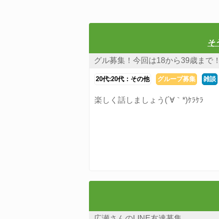
そ
グル募集！今回は18から39歳まで
20代:20代：その他
グループ募集
雑談
楽しく話しましょう(´∀｀*)ｹﾗｹﾗ
広瀬さんのLINE友達募集