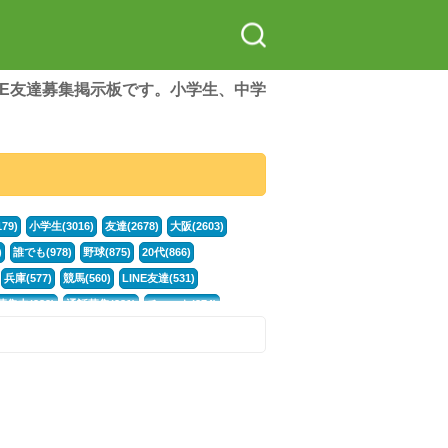
LINE友達募集掲示板です。小学生、中学
79)
小学生(3016)
友達(2678)
大阪(2603)
)
誰でも(978)
野球(875)
20代(866)
兵庫(577)
競馬(560)
LINE友達(531)
集中(382)
通話募集(381)
チャット(374)
門学生(315)
不登校(299)
電話(299)
トーク(299)
246)
イラスト(244)
カラオケ(243)
78)
スポーツ(177)
韓国(176)
雑談グル(176)