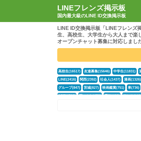
LINEフレンズ掲示板
国内最大級のLINE ID交換掲示板
LINE ID交換掲示板「LINEフレ
生、高校生、大学生から大人まで楽
オープンチャット募集に対応しまし
高校生(16517)
友達募集(15646)
中学生(11831)
LINE(2416)
関西(2392)
社会人(1437)
漫画(1326)
グループ(847)
茨城(827)
映画鑑賞(751)
車(736)
APEX(519)
暇つぶし(476)
愛知(468)
モンスト(46
男(370)
話し相手(363)
歌い手(361)
勉強(361)
ポケモン(298)
オタク(276)
話し相手募集(268)
高
中高生(226)
原神(218)
中3(206)
第五人格(200)
パズドラ(172)
Switch(168)
40代(164)
趣味(163)