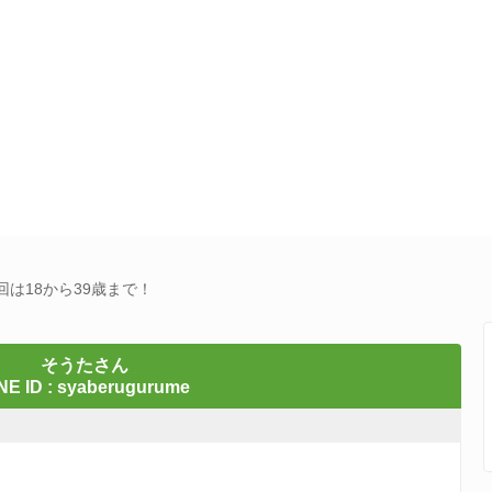
は18から39歳まで！
そうたさん
NE ID : syaberugurume
！