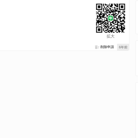
拡大
削除申請
6年前