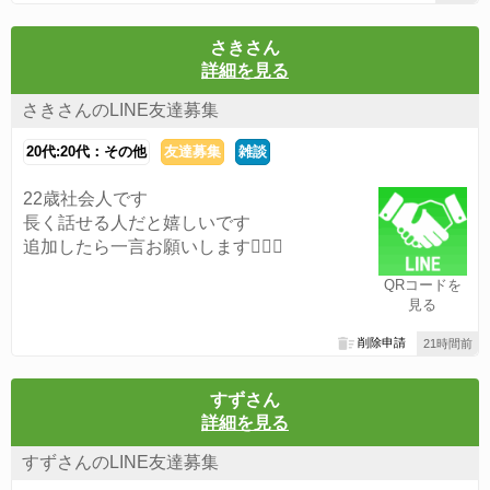
さきさん
詳細を見る
さきさんのLINE友達募集
20代:20代：その他
友達募集
雑談
22歳社会人です
長く話せる人だと嬉しいです
追加したら一言お願いします🙇🏻‍♀️
QRコードを
見る
削除申請
21時間前
すずさん
詳細を見る
すずさんのLINE友達募集