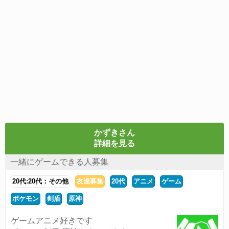
かずきさん
詳細を見る
一緒にゲームできる人募集
20代:20代：その他
友達募集
20代
アニメ
ゲーム
ポケモン
剣盾
原神
ゲームアニメ好きです