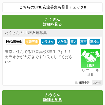
こちらのLINE友達募集も是非チェック!!
たくさん
詳細を見る
たくさんのLINE友達募集
10代:高校生
友達募集
カラオケ
大学生
暇人
東京
高校生
東京に住んでる17歳高校3年生です！！
カラオケが大好きです仲良くしてくださ
い〜
QRコードを
見る
削除申請
30分前
ふうさん
詳細を見る