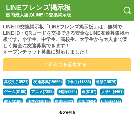
LINEフレンズ掲示板
国内最大級のLINE ID交換掲示板
LINE ID交換掲示板「LINEフレンズ掲示板」は、無料で
LINE ID・QRコードを交換できる安全なLINE友達募集掲示
板です。小学生、中学生、高校生、大学生から大人まで楽
しく健全に友達募集できます！
オープンチャット募集に対応しました！
LINE友達を募集する！
高校生(16521)
友達募集(15655)
中学生(11833)
通話(10676)
ゲーム(8100)
アニメ(7389)
雑談(6364)
暇(6107)
大学生(4461)
暇人(3180)
小学生(3018)
友達(2682)
大阪(2604)
LINE(2416)
関西(2392)
社会人(1438)
漫画(1326)
音楽(1263)
京都(1223)
タグを見る
東京(1178)
10代(1097)
学生(1090)
ひま(1005)
男子(981)
誰でも(979)
野球(875)
20代(866)
グループ(847)
茨城(827)