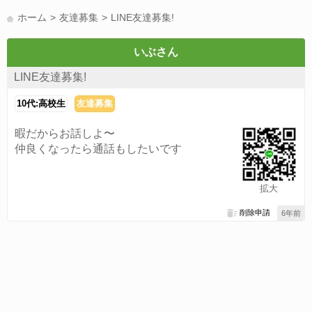
LINE友達募集(178)
スポーツ(177)
韓国(176)
雑談グル(176)
ホーム
友達募集
LINE友達募集!
パズドラ(172)
Switch(168)
趣味(164)
40代(164)
声優(159)
サッカー(159)
モンハン(158)
相談(155)
すべてのタグを見る
いぶさん
LINE友達募集!
10代:高校生
友達募集
暇だからお話しよ〜
仲良くなったら通話もしたいです
拡大
削除申請
6年前